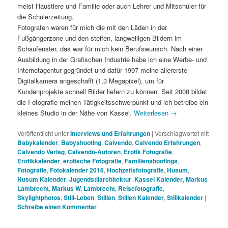
meist Haustiere und Familie oder auch Lehrer und Mitschüler für
die Schülerzeitung.
Fotografen waren für mich die mit den Läden in der
Fußgängerzone und den steifen, langweiligen Bildern im
Schaufenster, das war für mich kein Berufswunsch. Nach einer
Ausbildung in der Grafischen Industrie habe ich eine Werbe- und
Internetagentur gegründet und dafür 1997 meine allererste
Digitalkamera angeschafft (1,3 Megapixel), um für
Kundenprojekte schnell Bilder liefern zu können. Seit 2008 bildet
die Fotografie meinen Tätigkeitsschwerpunkt und ich betreibe ein
kleines Studio in der Nähe von Kassel.
Weiterlesen
→
Veröffentlicht unter
Interviews und Erfahrungen
|
Verschlagwortet mit
Babykalender
,
Babyshooting
,
Calvendo
,
Calvendo Erfahrungen
,
Calvendo Verlag
,
Calvendo-Autoren
,
Erotik Fotografie
,
Erotikkalender
,
erotische Fotografie
,
Familienshootings
,
Fotografie
,
Fotokalender 2016
,
Hochzeitsfotografie
,
Husum
,
Husum Kalender
,
Jugendstilarchitektur
,
Kassel Kalender
,
Markus
Lambrecht
,
Markus W. Lambrecht
,
Reisefotografie
,
Skylightphotos
,
Still-Leben
,
Stillen
,
Stillen Kalender
,
Stillkalender
|
Schreibe einen Kommentar