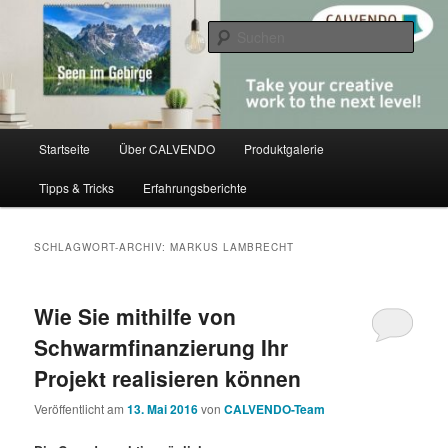
Zum
Zum
share creativity
primären
sekundären
Such
Inhalt
Inhalt
springen
springen
CALVENDO
Hauptmenü
Startseite
Über CALVENDO
Produktgalerie
Tipps & Tricks
Erfahrungsberichte
SCHLAGWORT-ARCHIV:
MARKUS LAMBRECHT
Wie Sie mithilfe von
Schwarmfinanzierung Ihr
Projekt realisieren können
Veröffentlicht am
13. Mai 2016
von
CALVENDO-Team