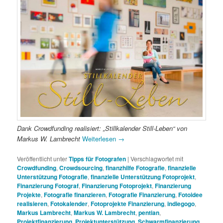
Dank Crowdfunding realisiert: „Stillkalender Still-Leben“ von
Markus W. Lambrecht
Weiterlesen
→
Veröffentlicht unter
Tipps für Fotografen
|
Verschlagwortet mit
Crowdfunding
,
Crowdsourcing
,
finanzhilfe Fotografie
,
finanzielle
Unterstützung Fotografie
,
finanzielle Unterstützung Fotoprojekt
,
Finanzierung Fotograf
,
Finanzierung Fotoprojekt
,
Finanzierung
Projekte
,
Fotografie finanzieren
,
Fotografie Finanzierung
,
Fotoidee
realisieren
,
Fotokalender
,
Fotoprojekte Finanzierung
,
indiegogo
,
Markus Lambrecht
,
Markus W. Lambrecht
,
pentian
,
Projektfinanzierung
,
Projektunterstützung
,
Schwarmfinanzierung
,