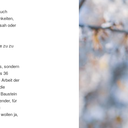
auch
hkeiten,
 sah oder
te zu zu
ps, sondern
s 36
 Arbeit der
die
r Baustein
nder, für
g
wollen ja,