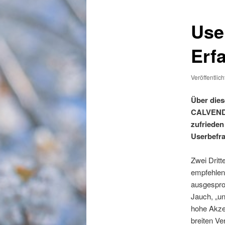
Use
Erf
Veröffentlic
Über dies
CALVENDO,
zufrieden
Userbefr
Zwei Drit
empfehlen
ausgespro
Jauch, „un
hohe Akze
breiten V