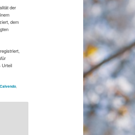
lität der
einem
ziert, dem
agten
gistriert,
für
 Urteil
Calvendo
,