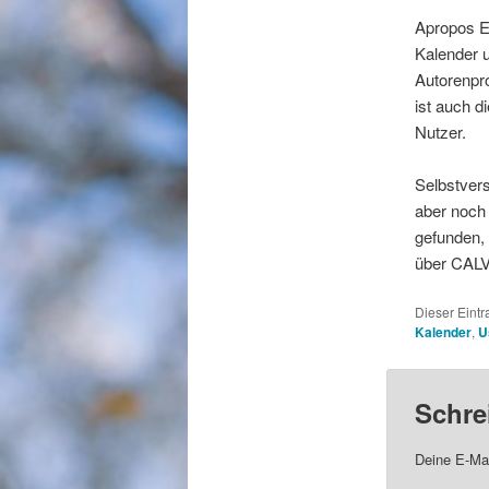
Apropos Er
Kalender u
Autorenpro
ist auch d
Nutzer.
Selbstvers
aber noch 
gefunden, 
über CALV
Dieser Eint
Kalender
,
U
Schre
Deine E-Mai