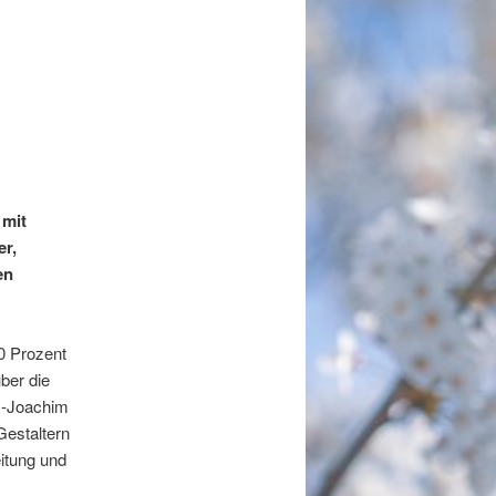
 mit
r,
en
0 Prozent
ber die
s-Joachim
Gestaltern
itung und