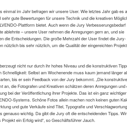
 einmal im Jahr befragen wir unsere User. Wie letztes Jahr gab es 
 sehr gute Bewertungen für unsere Technik und die kreativen Möglic
ALVENDO-Plattform bietet. Auch wenn die Jury Verbesserungsbedarf
kte ablehnte – unsere User nehmen die Anregungen gern an, und sie
en die Entscheidungen. Die große Mehrzahl der User findet die Jury-
 nützlich bis sehr nützlich, um die Qualität der eingereichten Projek
berzeugt nicht nur durch ihr hohes Niveau und die konstruktiven Tip
h Schnelligkeit: Selbst am Wochenende muss kaum jemand länger al
rten, bis er sein Feedback von der Jury bekommt. „Die konstruktive
t an, die Fotografen und Kreativen schätzen deren Anregungen und 
ung bei der Veröffentlichung ihrer Projekte. Das ist ein ganz wichtige
NDO-Systems. Schöne Fotos allein machen noch keinen guten Kale
ktung und gute Verkäufe sind Titel, Typografie und Verschlagwortun
 genauso wichtig. Da gibt die Jury oft die entscheidenden Tipps. Wir 
 Projekt ein Erfolg wird“, so Geschäftsführer Jauch.