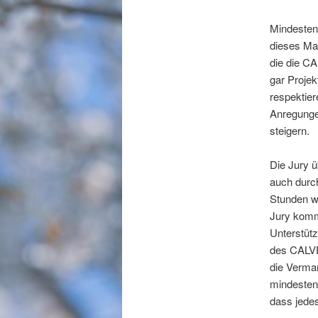
Mindestens
dieses Mal
die die C
gar Proje
respektier
Anregungen
steigern.
Die Jury ü
auch durc
Stunden wa
Jury komm
Unterstütz
des CALVE
die Vermar
mindestens
dass jedes