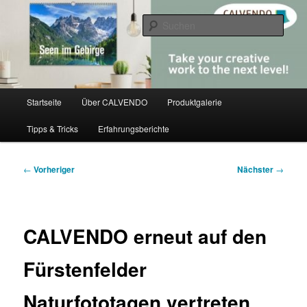
Zum
share creativity
primären
Such
Inhalt
springen
CALVENDO
Hauptmenü
Startseite
Über CALVENDO
Produktgalerie
Tipps & Tricks
Erfahrungsberichte
Beitragsnavigation
←
Vorheriger
Nächster
→
CALVENDO erneut auf den
Fürstenfelder
Naturfototagen vertreten