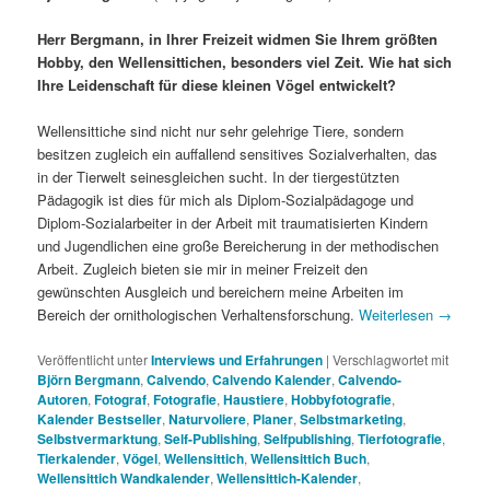
Herr Bergmann, in Ihrer Freizeit widmen Sie Ihrem größten
Hobby, den Wellensittichen, besonders viel Zeit. Wie hat sich
Ihre Leidenschaft für diese kleinen Vögel entwickelt?
Wellensittiche sind nicht nur sehr gelehrige Tiere, sondern
besitzen zugleich ein auffallend sensitives Sozialverhalten, das
in der Tierwelt seinesgleichen sucht. In der tiergestützten
Pädagogik ist dies für mich als Diplom-Sozialpädagoge und
Diplom-Sozialarbeiter in der Arbeit mit traumatisierten Kindern
und Jugendlichen eine große Bereicherung in der methodischen
Arbeit. Zugleich bieten sie mir in meiner Freizeit den
gewünschten Ausgleich und bereichern meine Arbeiten im
Bereich der ornithologischen Verhaltensforschung.
Weiterlesen
→
Veröffentlicht unter
Interviews und Erfahrungen
|
Verschlagwortet mit
Björn Bergmann
,
Calvendo
,
Calvendo Kalender
,
Calvendo-
Autoren
,
Fotograf
,
Fotografie
,
Haustiere
,
Hobbyfotografie
,
Kalender Bestseller
,
Naturvoliere
,
Planer
,
Selbstmarketing
,
Selbstvermarktung
,
Self-Publishing
,
Selfpublishing
,
Tierfotografie
,
Tierkalender
,
Vögel
,
Wellensittich
,
Wellensittich Buch
,
Wellensittich Wandkalender
,
Wellensittich-Kalender
,