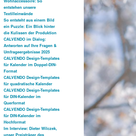
Wohnaccessoire: So
entstehen unsere
Textilleinwände
So entsteht aus einem Bild
ein Puzzle: Ein Blick hinter
die Kulissen der Produktion
CALVENDO im Dialog:
Antworten auf Ihre Fragen &
Umfrageergebnisse 2025
CALVENDO Design-Templates
für Kalender im Doppel-DIN-
Format
CALVENDO Design-Templates
für quadratische Kalender
CALVENDO Design-Templates
für DIN-Kalender im
Querformat
CALVENDO Design-Templates
für DIN-Kalender im
Hochformat
Im Interview: Dieter Wilczek,
unser Preisträger des