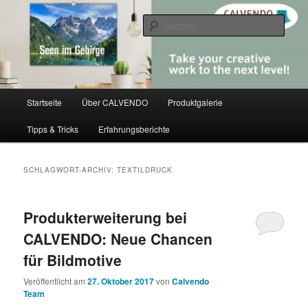
Zum
Zum
share creativity
primären
sekundären
Such
Inhalt
Inhalt
springen
springen
CALVENDO
Hauptmenü
Startseite
Über CALVENDO
Produktgalerie
Tipps & Tricks
Erfahrungsberichte
SCHLAGWORT-ARCHIV:
TEXTILDRUCK
Produkterweiterung bei
CALVENDO: Neue Chancen
für Bildmotive
Veröffentlicht am
27. Oktober 2017
von
Calvendo
Team