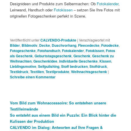
Designideen und Produkte zum Selbermachen: Ob
Fotokalender
,
Leinwand, Handtuch oder
Fotokissen
– setzen Sie Ihre Fotos mit
originellen Fotogeschenken perfekt in Szene.
Veröffentlicht unter
CALVENDO-Produkte
|
Verschlagwortet mit
Bilder
,
Bildmotiv
,
Decke
,
Duschvorhang
,
Fleecedecke
,
Fotodecke
,
Fotogeschenke
,
Fotohandtuch
,
Fotokalender
,
Fotokissen
,
Fotos
als Geschenk
,
Geburtstagsgeschenk
,
Geschenk
,
Geschenk zu
Weihnachten
,
Geschenkidee
,
individuelle Geschenke
,
Kissen
,
Lieblingsmotive
,
Selfpulishing
,
Stoff bedrucken
,
Stoffdruck
,
Textildruck
,
Textilien
,
Textilprodukte
,
Weihnachtsgeschenk
|
Schreibe einen Kommentar
Vom Bild zum Wohnaccessoire: So entstehen unsere
Textilleinwände
So entsteht aus einem Bild ein Puzzle: Ein Blick hinter die
Kulissen der Produktion
CALVENDO im Dialog: Antworten auf Ihre Fragen &