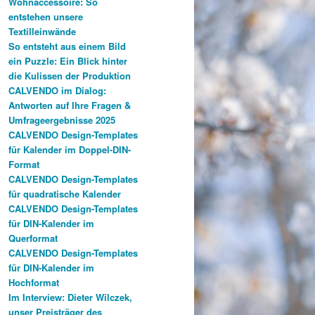
Wohnaccessoire: So
entstehen unsere
Textilleinwände
So entsteht aus einem Bild
ein Puzzle: Ein Blick hinter
die Kulissen der Produktion
CALVENDO im Dialog:
Antworten auf Ihre Fragen &
Umfrageergebnisse 2025
CALVENDO Design-Templates
für Kalender im Doppel-DIN-
Format
CALVENDO Design-Templates
für quadratische Kalender
CALVENDO Design-Templates
für DIN-Kalender im
Querformat
CALVENDO Design-Templates
für DIN-Kalender im
Hochformat
Im Interview: Dieter Wilczek,
unser Preisträger des