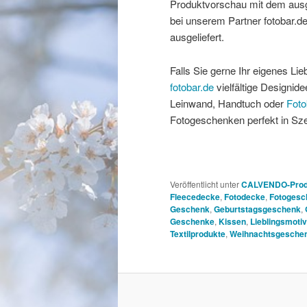
Produktvorschau mit dem ausg
bei unserem Partner fotobar.de
ausgeliefert.
Falls Sie gerne Ihr eigenes Li
fotobar.de
vielfältige Designi
Leinwand, Handtuch oder
Foto
Fotogeschenken perfekt in Sz
Veröffentlicht unter
CALVENDO-Prod
Fleecedecke
,
Fotodecke
,
Fotogesc
Geschenk
,
Geburtstagsgeschenk
,
Geschenke
,
Kissen
,
Lieblingsmoti
Textilprodukte
,
Weihnachtsgesche