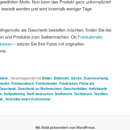
ewählten Motiv. Nun kann das Produkt ganz unkompliziert
 bestellt werden und wird innerhalb weniger Tage
eblingsmotiv als Geschenk bestellen möchten, finden Sie bei
deen und Produkte zum Selbermachen: Ob
Fotokalender
,
kissen
– setzen Sie Ihre Fotos mit originellen
ene.
ukte
|
Verschlagwortet mit
Bilder
,
Bildmotiv
,
Decke
,
Duschvorhang
,
henke
,
Fotohandtuch
,
Fotokalender
,
Fotokissen
,
Fotos als
Geschenk
,
Geschenk zu Weihnachten
,
Geschenkidee
,
individuelle
ve
,
Selfpulishing
,
Stoff bedrucken
,
Stoffdruck
,
Textildruck
,
Textilien
,
nk
|
Schreibe einen Kommentar
Mit Stolz präsentiert von WordPress