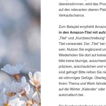
übereinstimmen, wird das Produ
auf den relevanten oberen Plat
Verkaufschance.
Zum Beispiel empfiehlt Amaz
in den Amazon-Titel mit au
„Titel“ und „Kurzbeschreibung
Titel verwendet. Der „Titel“ b
sein. Nutzen Sie ergänzend un
Wiederholen Sie dort auf keinen
bitte keine blumige, ausschwe
präzisen, anschaulichen und v
sind gefragt! Bitte reihen Sie 
ein stimmiges Gefüge. Überle
ihrem Thema und Werk fahnde
auf die Wörter „Kalender“ oder
automatisch bei.
Die Kurzbeschreibung muss nic