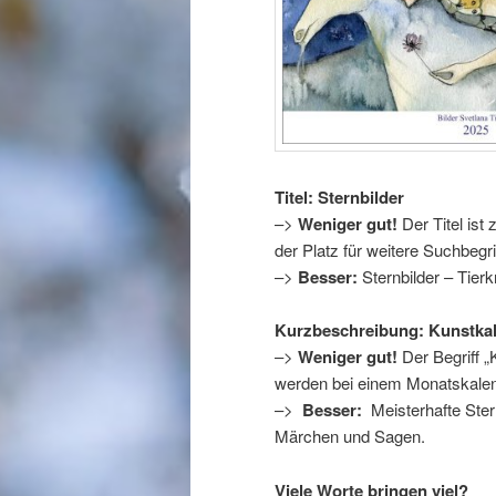
Titel: Sternbilder
–>
Weniger gut!
Der Titel ist
der Platz für weitere Suchbegr
–>
Besser:
Sternbilder – Tier
Kurzbeschreibung: Kunstkale
–>
Weniger gut!
Der Begriff „
werden bei einem Monatskalen
–>
Besser:
Meisterhafte Stern
Märchen und Sagen.
Viele Worte bringen viel?