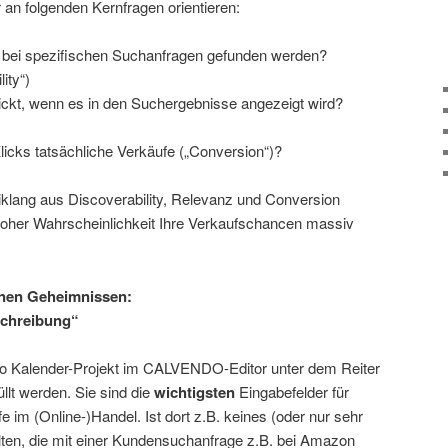
er an folgenden Kernfragen orientieren:
 bei spezifischen Suchanfragen gefunden werden?
ity“)
ickt, wenn es in den Suchergebnisse angezeigt wird?
licks tatsächliche Verkäufe („Conversion“)?
klang aus Discoverability, Relevanz und Conversion
hoher Wahrscheinlichkeit Ihre Verkaufschancen massiv
enen Geheimnissen:
schreibung“
ro Kalender-Projekt im CALVENDO-Editor unter dem Reiter
llt werden. Sie sind die
wichtigsten
Eingabefelder für
e im (Online-)Handel. Ist dort z.B. keines (oder nur sehr
lten, die mit einer Kundensuchanfrage z.B. bei Amazon