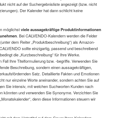
kt nicht auf der Suchergebnisliste angezeigt (bzw. nicht
zierungen). Der Kalender hat dann schlicht keine
on möglichst
viele aussagekräftige Produktinformationen
fzunehmen
. Bei CALVENDO-Kalendern werden die Felder
“ (unter dem Reiter „Produktbeschreibung“) als Amazon-
ei CALVENDO sollte einzigartig, passend und beschreibend
bedingt die „Kurzbeschreibung“ für Ihre Werke.
 Fall Ihre Titelformulierung bzw. -begriffe. Verwenden Sie
ifende Beschreibung, sondern einen aussagekräftigen,
erkaufsfördernden Satz. Detaillierte Fakten und Emotionen
nicht nur einzelne Worte aneinander, sondern achten Sie auf
gen Sie intensiv, mit welchen Suchworten Kunden nach
n könnten und verwenden Sie Synonyme. Verzichten Sie
 „Monatskalender“, denn diese Informationen steuern wir
ht mit dem Untertitel auf dem Cover Ihres Kalenders