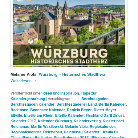
Melanie Viola:
Würzburg – Historisches Stadtherz
Weiterlesen
→
Veröffentlicht unter
Ideen und Inspiration
,
Tipps zur
Kalendergestaltung
|
Verschlagwortet mit
Berchtesgaden
,
Berchtesgaden Kalender
,
Berchtesgadener Land
,
Berlin Kalender
,
Bodensee
,
Bodensee Kalender
,
Daniela Beyer
,
Dieter Meyer
,
Eltville
,
Eltville am Rhein
,
Eltville Kalender
,
Fischland Darß Zingst
,
Kalender 2017
,
Kalender Würzburg
,
Kalenderverlag
,
Klosterinsel
Reichenau
,
Martin Wasilewski
,
Melanie Viola
,
Regiokalender
,
Regionalkalender
,
Reichenau
,
Reichenau Kalender
,
Ursula Di
Chito
,
Vladan Radivojac
,
Wandkalender 2017
,
Würzburg Kalender
|