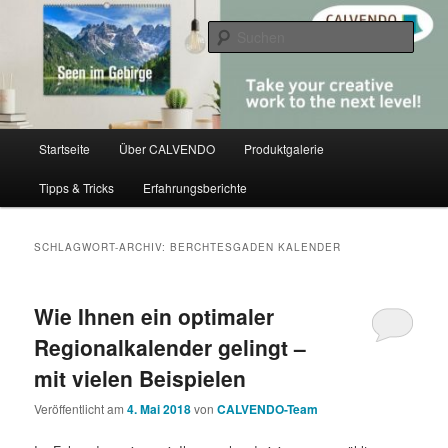
Zum
Zum
share creativity
primären
sekundären
Such
Inhalt
Inhalt
springen
springen
CALVENDO
Hauptmenü
Startseite
Über CALVENDO
Produktgalerie
Tipps & Tricks
Erfahrungsberichte
SCHLAGWORT-ARCHIV:
BERCHTESGADEN KALENDER
Wie Ihnen ein optimaler
Regionalkalender gelingt –
mit vielen Beispielen
Veröffentlicht am
4. Mai 2018
von
CALVENDO-Team