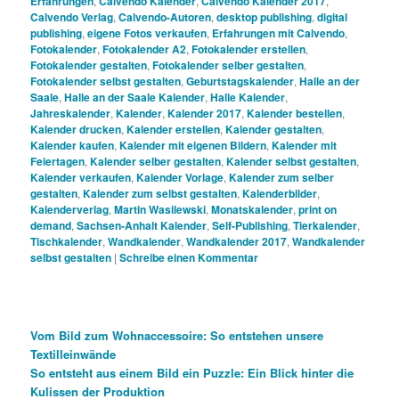
Erfahrungen
,
Calvendo Kalender
,
Calvendo Kalender 2017
,
Calvendo Verlag
,
Calvendo-Autoren
,
desktop publishing
,
digital
publishing
,
eigene Fotos verkaufen
,
Erfahrungen mit Calvendo
,
Fotokalender
,
Fotokalender A2
,
Fotokalender erstellen
,
Fotokalender gestalten
,
Fotokalender selber gestalten
,
Fotokalender selbst gestalten
,
Geburtstagskalender
,
Halle an der
Saale
,
Halle an der Saale Kalender
,
Halle Kalender
,
Jahreskalender
,
Kalender
,
Kalender 2017
,
Kalender bestellen
,
Kalender drucken
,
Kalender erstellen
,
Kalender gestalten
,
Kalender kaufen
,
Kalender mit eigenen Bildern
,
Kalender mit
Feiertagen
,
Kalender selber gestalten
,
Kalender selbst gestalten
,
Kalender verkaufen
,
Kalender Vorlage
,
Kalender zum selber
gestalten
,
Kalender zum selbst gestalten
,
Kalenderbilder
,
Kalenderverlag
,
Martin Wasilewski
,
Monatskalender
,
print on
demand
,
Sachsen-Anhalt Kalender
,
Self-Publishing
,
Tierkalender
,
Tischkalender
,
Wandkalender
,
Wandkalender 2017
,
Wandkalender
selbst gestalten
|
Schreibe einen Kommentar
Vom Bild zum Wohnaccessoire: So entstehen unsere
Textilleinwände
So entsteht aus einem Bild ein Puzzle: Ein Blick hinter die
Kulissen der Produktion