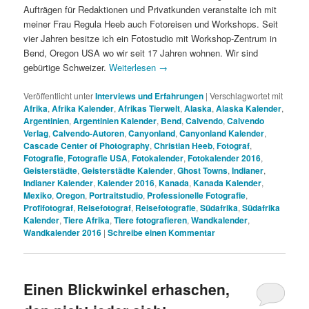
Aufträgen für Redaktionen und Privatkunden veranstalte ich mit
meiner Frau Regula Heeb auch Fotoreisen und Workshops. Seit
vier Jahren besitze ich ein Fotostudio mit Workshop-Zentrum in
Bend, Oregon USA wo wir seit 17 Jahren wohnen. Wir sind
gebürtige Schweizer.
Weiterlesen
→
Veröffentlicht unter
Interviews und Erfahrungen
|
Verschlagwortet mit
Afrika
,
Afrika Kalender
,
Afrikas Tierwelt
,
Alaska
,
Alaska Kalender
,
Argentinien
,
Argentinien Kalender
,
Bend
,
Calvendo
,
Calvendo
Verlag
,
Calvendo-Autoren
,
Canyonland
,
Canyonland Kalender
,
Cascade Center of Photography
,
Christian Heeb
,
Fotograf
,
Fotografie
,
Fotografie USA
,
Fotokalender
,
Fotokalender 2016
,
Geisterstädte
,
Geisterstädte Kalender
,
Ghost Towns
,
Indianer
,
Indianer Kalender
,
Kalender 2016
,
Kanada
,
Kanada Kalender
,
Mexiko
,
Oregon
,
Portraitstudio
,
Professionelle Fotografie
,
Profifotograf
,
Reisefotograf
,
Reisefotografie
,
Südafrika
,
Südafrika
Kalender
,
Tiere Afrika
,
Tiere fotografieren
,
Wandkalender
,
Wandkalender 2016
|
Schreibe einen Kommentar
Einen Blickwinkel erhaschen,