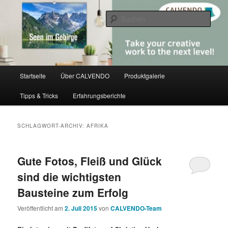
Zum
Zum
share creativity
primären
sekundären
Such
Inhalt
Inhalt
springen
springen
CALVENDO
Hauptmenü
Startseite
Über CALVENDO
Produktgalerie
Tipps & Tricks
Erfahrungsberichte
SCHLAGWORT-ARCHIV:
AFRIKA
Gute Fotos, Fleiß und Glück
sind die wichtigsten
Bausteine zum Erfolg
Veröffentlicht am
2. Juli 2015
von
CALVENDO-Team