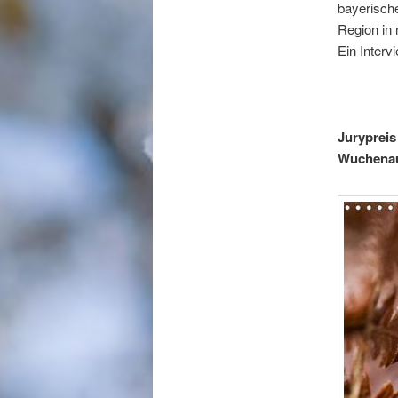
bayerische
Region in 
Ein Interv
Jurypreis
Wuchena