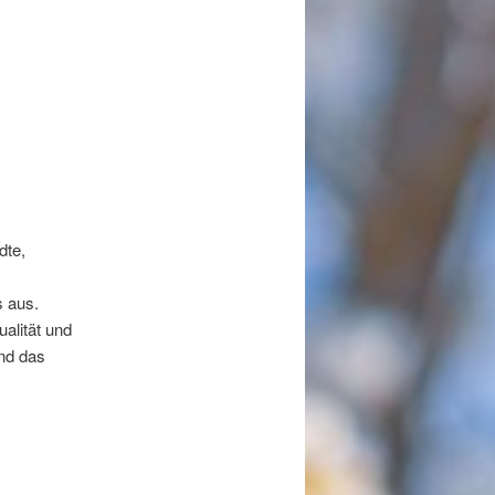
dte,
s aus.
alität und
nd das