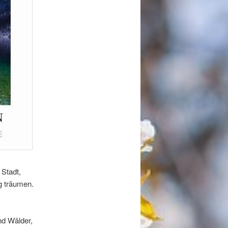
 Stadt,
g träumen.
nd Wälder,