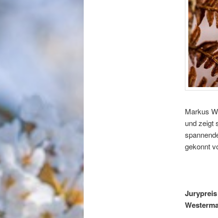
Markus Wu
und zeigt 
spannenden
gekonnt v
Jurypreis
Westerm