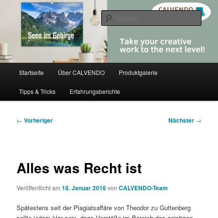
Zum
share creativity
primären
Such
Inhalt
springen
CALVENDO
Hauptmenü
Startseite
Über CALVENDO
Produktgalerie
Tipps & Tricks
Erfahrungsberichte
Beitragsnavigation
←
Vorheriger
Nächster
→
Alles was Recht ist
Veröffentlicht am
18. Januar 2016
von
CALVENDO-Team
Spätestens seit der Plagiatsaffäre von Theodor zu Guttenberg
sollte jedem klar sein, dass Verstöße im Bereich des geistigen