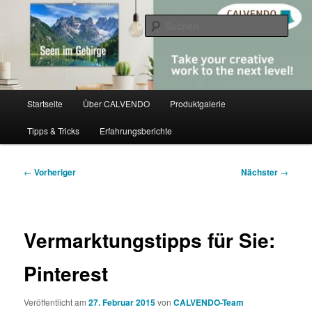
Zum
share creativity
primären
Such
Inhalt
springen
CALVENDO
Hauptmenü
Startseite
Über CALVENDO
Produktgalerie
Tipps & Tricks
Erfahrungsberichte
Beitragsnavigation
←
Vorheriger
Nächster
→
Vermarktungstipps für Sie:
Pinterest
Veröffentlicht am
27. Februar 2015
von
CALVENDO-Team