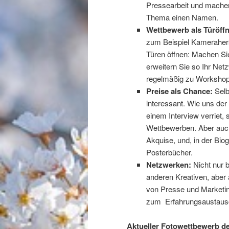
Pressearbeit und machen
Thema einen Namen.
Wettbewerb
als Türöff
zum Beispiel Kameraherst
Türen öffnen: Machen S
erweitern Sie so Ihr Ne
regelmäßig zu Workshop
Preise als Chance:
Selb
interessant. Wie uns de
einem Interview verriet,
Wettbewerben. Aber auch
Akquise, und, in der Biog
Posterbücher.
Netzwerken:
Nicht nur 
anderen Kreativen, aber a
von Presse und Marketin
zum Erfahrungsaustausch
Aktueller Fotowettbewerb d