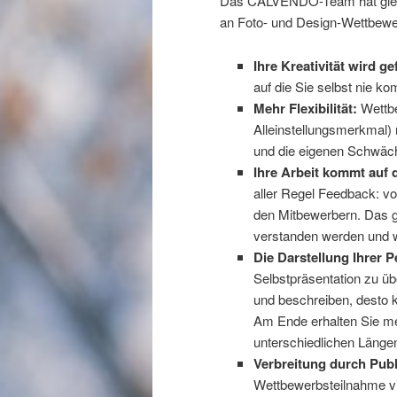
Das CALVENDO-Team hat glei
an Foto- und Design-Wettbewer
Ihre Kreativität wird ge
auf die Sie selbst nie k
Mehr Flexibilität:
Wettbe
Alleinstellungsmerkmal)
und die eigenen Schwäche
Ihre Arbeit kommt auf 
aller Regel Feedback: v
den Mitbewerbern. Das g
verstanden werden und w
Die Darstellung Ihrer 
Selbstpräsentation zu üb
und beschreiben, desto k
Am Ende erhalten Sie me
unterschiedlichen Länge
Verbreitung durch Publ
Wettbewerbsteilnahme viel