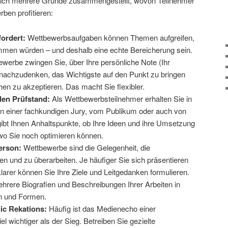
ch mehrere Gründe zusammengestellt, wovon Teilnehmer
ben profitieren:
fordert:
Wettbewerbsaufgaben können Themen aufgreifen,
ommen würden – und deshalb eine echte Bereicherung sein.
werbe zwingen Sie, über Ihre persönliche Note (Ihr
 nachzudenken, das Wichtigste auf den Punkt zu bringen
n zu akzeptieren. Das macht Sie flexibler.
den Prüfstand:
Als Wettbewerbsteilnehmer erhalten Sie in
on einer fachkundigen Jury, vom Publikum oder auch von
ibt Ihnen Anhaltspunkte, ob Ihre Ideen und ihre Umsetzung
o Sie noch optimieren können.
Person:
Wettbewerbe sind die Gelegenheit, die
en und zu überarbeiten. Je häufiger Sie sich präsentieren
larer können Sie Ihre Ziele und Leitgedanken formulieren.
hrere Biografien und Beschreibungen Ihrer Arbeiten in
n und Formen.
ic Rekations:
Häufig ist das Medienecho einer
 wichtiger als der Sieg. Betreiben Sie gezielte