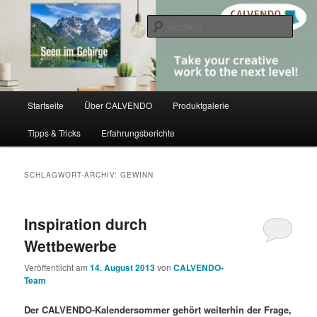
Zum
Zum
share creativity
primären
sekundären
Such
Inhalt
Inhalt
springen
springen
CALVENDO
Hauptmenü
Startseite
Über CALVENDO
Produktgalerie
Tipps & Tricks
Erfahrungsberichte
SCHLAGWORT-ARCHIV:
GEWINN
Inspiration durch
Wettbewerbe
Veröffentlicht am
14. August 2013
von
CALVENDO-
Team
Der CALVENDO-Kalendersommer gehört weiterhin der Frage,