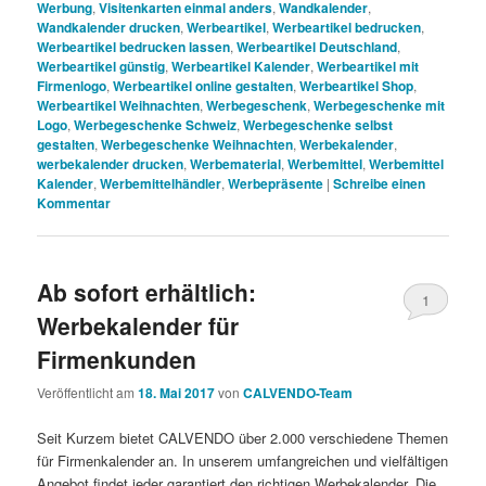
Werbung
,
Visitenkarten einmal anders
,
Wandkalender
,
Wandkalender drucken
,
Werbeartikel
,
Werbeartikel bedrucken
,
Werbeartikel bedrucken lassen
,
Werbeartikel Deutschland
,
Werbeartikel günstig
,
Werbeartikel Kalender
,
Werbeartikel mit
Firmenlogo
,
Werbeartikel online gestalten
,
Werbeartikel Shop
,
Werbeartikel Weihnachten
,
Werbegeschenk
,
Werbegeschenke mit
Logo
,
Werbegeschenke Schweiz
,
Werbegeschenke selbst
gestalten
,
Werbegeschenke Weihnachten
,
Werbekalender
,
werbekalender drucken
,
Werbematerial
,
Werbemittel
,
Werbemittel
Kalender
,
Werbemittelhändler
,
Werbepräsente
|
Schreibe einen
Kommentar
Ab sofort erhältlich:
1
Werbekalender für
Firmenkunden
Veröffentlicht am
18. Mai 2017
von
CALVENDO-Team
Seit Kurzem bietet CALVENDO über 2.000 verschiedene Themen
für Firmenkalender an. In unserem umfangreichen und vielfältigen
Angebot findet jeder garantiert den richtigen Werbekalender. Die