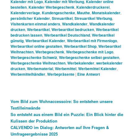
Kalender mit Logo
,
Kalender mit Werbung
,
Kalender online
bestellen
,
Kalender Werbegeschenk
,
Kalenderdruckerei
,
Kalenderverlage
,
Kundengeschenke
,
Mauthe
,
Monatskalender
,
persönlicher Kalender
,
Streuartikel
,
Streuartikel Werbung
,
Visitenkarten einmal anders
,
Wandkalender
,
Wandkalender
drucken
,
Werbeartikel
,
Werbeartikel bedrucken
,
Werbeartikel
bedrucken lassen
,
Werbeartikel Deutschland
,
Werbeartikel
günstig
,
Werbeartikel Kalender
,
Werbeartikel mit Firmenlogo
,
Werbeartikel online gestalten
,
Werbeartikel Shop
,
Werbeartikel
Weihnachten
,
Werbegeschenk
,
Werbegeschenke mit Logo
,
Werbegeschenke Schweiz
,
Werbegeschenke selbst gestalten
,
Werbegeschenke Weihnachten
,
Werbekalender
,
werbekalender
drucken
,
Werbematerial
,
Werbemittel
,
Werbemittel Kalender
,
Werbemittelhändler
,
Werbepräsente
|
Eine
Antwort
Vom Bild zum Wohnaccessoire: So entstehen unsere
Textilleinwände
So entsteht aus einem Bild ein Puzzle: Ein Blick hinter die
Kulissen der Produktion
CALVENDO im Dialog: Antworten auf Ihre Fragen &
Umfrageergebnisse 2025