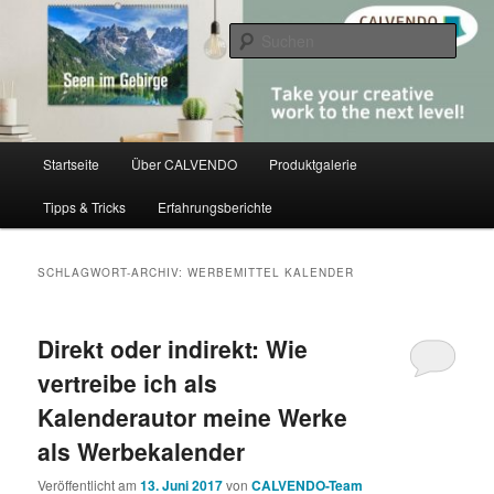
Zum
Zum
share creativity
primären
sekundären
Such
Inhalt
Inhalt
springen
springen
CALVENDO
Hauptmenü
Startseite
Über CALVENDO
Produktgalerie
Tipps & Tricks
Erfahrungsberichte
SCHLAGWORT-ARCHIV:
WERBEMITTEL KALENDER
Direkt oder indirekt: Wie
vertreibe ich als
Kalenderautor meine Werke
als Werbekalender
Veröffentlicht am
13. Juni 2017
von
CALVENDO-Team