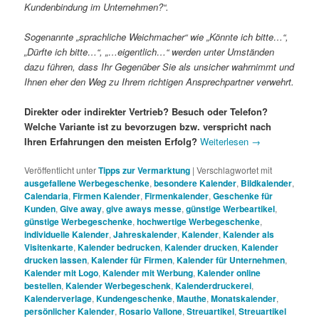
Kundenbindung im Unternehmen?“.
Sogenannte „sprachliche Weichmacher“ wie „Könnte ich bitte…“,
„Dürfte ich bitte…“, „…eigentlich…“ werden unter Umständen
dazu führen, dass Ihr Gegenüber Sie als unsicher wahrnimmt und
Ihnen eher den Weg zu Ihrem richtigen Ansprechpartner verwehrt.
Direkter oder indirekter Vertrieb? Besuch oder Telefon?
Welche Variante ist zu bevorzugen bzw. verspricht nach
Ihren Erfahrungen den meisten Erfolg?
Weiterlesen
→
Veröffentlicht unter
Tipps zur Vermarktung
|
Verschlagwortet mit
ausgefallene Werbegeschenke
,
besondere Kalender
,
Bildkalender
,
Calendaria
,
Firmen Kalender
,
Firmenkalender
,
Geschenke für
Kunden
,
Give away
,
give aways messe
,
günstige Werbeartikel
,
günstige Werbegeschenke
,
hochwertige Werbegeschenke
,
individuelle Kalender
,
Jahreskalender
,
Kalender
,
Kalender als
Visitenkarte
,
Kalender bedrucken
,
Kalender drucken
,
Kalender
drucken lassen
,
Kalender für Firmen
,
Kalender für Unternehmen
,
Kalender mit Logo
,
Kalender mit Werbung
,
Kalender online
bestellen
,
Kalender Werbegeschenk
,
Kalenderdruckerei
,
Kalenderverlage
,
Kundengeschenke
,
Mauthe
,
Monatskalender
,
persönlicher Kalender
,
Rosario Vallone
,
Streuartikel
,
Streuartikel