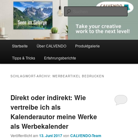
Zum
Zum
share creativity
primären
sekundären
Such
Inhalt
Inhalt
springen
springen
CALVENDO
Hauptmenü
Startseite
Über CALVENDO
Produktgalerie
Tipps & Tricks
Erfahrungsberichte
SCHLAGWORT-ARCHIV:
WERBEARTIKEL BEDRUCKEN
Direkt oder indirekt: Wie
vertreibe ich als
Kalenderautor meine Werke
als Werbekalender
Veröffentlicht am
13. Juni 2017
von
CALVENDO-Team