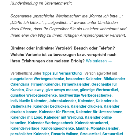
Kundenbindung im Unternehmen?“.
Sogenannte „sprachliche Weichmacher“ wie „Könnte ich bitte…“,
„Dürfte ich bitte…“, „…eigentlich…“ werden unter Umständen
dazu führen, dass Ihr Gegenüber Sie als unsicher wahrnimmt und
Ihnen eher den Weg zu Ihrem richtigen Ansprechpartner verwehrt.
Direkter oder indirekter Vertrieb? Besuch oder Telefon?
Welche Variante ist zu bevorzugen bzw. verspricht nach
Ihren Erfahrungen den meisten Erfolg?
Weiterlesen
→
Veröffentlicht unter
Tipps zur Vermarktung
|
Verschlagwortet mit
ausgefallene Werbegeschenke
,
besondere Kalender
,
Bildkalender
,
Calendaria
,
Firmen Kalender
,
Firmenkalender
,
Geschenke für
Kunden
,
Give away
,
give aways messe
,
günstige Werbeartikel
,
günstige Werbegeschenke
,
hochwertige Werbegeschenke
,
individuelle Kalender
,
Jahreskalender
,
Kalender
,
Kalender als
Visitenkarte
,
Kalender bedrucken
,
Kalender drucken
,
Kalender
drucken lassen
,
Kalender für Firmen
,
Kalender für Unternehmen
,
Kalender mit Logo
,
Kalender mit Werbung
,
Kalender online
bestellen
,
Kalender Werbegeschenk
,
Kalenderdruckerei
,
Kalenderverlage
,
Kundengeschenke
,
Mauthe
,
Monatskalender
,
persönlicher Kalender
,
Rosario Vallone
,
Streuartikel
,
Streuartikel