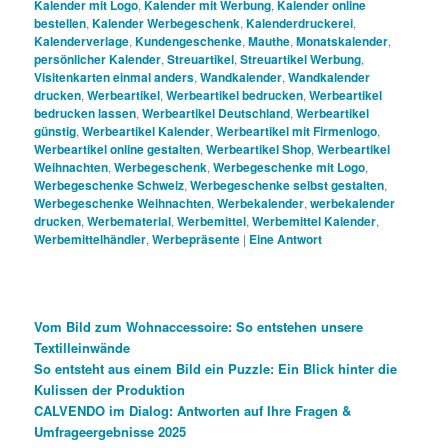
Kalender mit Logo
,
Kalender mit Werbung
,
Kalender online
bestellen
,
Kalender Werbegeschenk
,
Kalenderdruckerei
,
Kalenderverlage
,
Kundengeschenke
,
Mauthe
,
Monatskalender
,
persönlicher Kalender
,
Streuartikel
,
Streuartikel Werbung
,
Visitenkarten einmal anders
,
Wandkalender
,
Wandkalender
drucken
,
Werbeartikel
,
Werbeartikel bedrucken
,
Werbeartikel
bedrucken lassen
,
Werbeartikel Deutschland
,
Werbeartikel
günstig
,
Werbeartikel Kalender
,
Werbeartikel mit Firmenlogo
,
Werbeartikel online gestalten
,
Werbeartikel Shop
,
Werbeartikel
Weihnachten
,
Werbegeschenk
,
Werbegeschenke mit Logo
,
Werbegeschenke Schweiz
,
Werbegeschenke selbst gestalten
,
Werbegeschenke Weihnachten
,
Werbekalender
,
werbekalender
drucken
,
Werbematerial
,
Werbemittel
,
Werbemittel Kalender
,
Werbemittelhändler
,
Werbepräsente
|
Eine
Antwort
Vom Bild zum Wohnaccessoire: So entstehen unsere
Textilleinwände
So entsteht aus einem Bild ein Puzzle: Ein Blick hinter die
Kulissen der Produktion
CALVENDO im Dialog: Antworten auf Ihre Fragen &
Umfrageergebnisse 2025