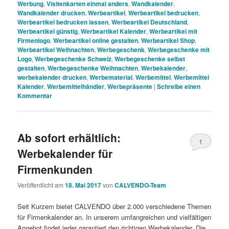
Werbung
,
Visitenkarten einmal anders
,
Wandkalender
,
Wandkalender drucken
,
Werbeartikel
,
Werbeartikel bedrucken
,
Werbeartikel bedrucken lassen
,
Werbeartikel Deutschland
,
Werbeartikel günstig
,
Werbeartikel Kalender
,
Werbeartikel mit
Firmenlogo
,
Werbeartikel online gestalten
,
Werbeartikel Shop
,
Werbeartikel Weihnachten
,
Werbegeschenk
,
Werbegeschenke mit
Logo
,
Werbegeschenke Schweiz
,
Werbegeschenke selbst
gestalten
,
Werbegeschenke Weihnachten
,
Werbekalender
,
werbekalender drucken
,
Werbematerial
,
Werbemittel
,
Werbemittel
Kalender
,
Werbemittelhändler
,
Werbepräsente
|
Schreibe einen
Kommentar
Ab sofort erhältlich:
1
Werbekalender für
Firmenkunden
Veröffentlicht am
18. Mai 2017
von
CALVENDO-Team
Seit Kurzem bietet CALVENDO über 2.000 verschiedene Themen
für Firmenkalender an. In unserem umfangreichen und vielfältigen
Angebot findet jeder garantiert den richtigen Werbekalender. Die