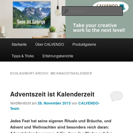
Zum
Zum
share creativity
primären
sekundären
Such
Inhalt
Inhalt
springen
springen
CALVENDO
Hauptmenü
Startseite
Über CALVENDO
Produktgalerie
Tipps & Tricks
Erfahrungsberichte
SCHLAGWORT-ARCHIV:
WEIHNACHTSKALENDER
Adventszeit ist Kalenderzeit
Veröffentlicht am
28. November 2013
von
CALVENDO-
Team
Jedes Fest hat seine eigenen Rituale und Bräuche, und
Advent und Weihnachten sind besonders reich daran: