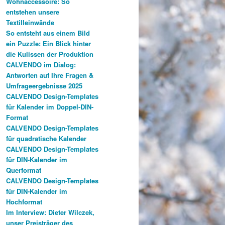
Wohnaccessoire: So
entstehen unsere
Textilleinwände
So entsteht aus einem Bild
ein Puzzle: Ein Blick hinter
die Kulissen der Produktion
CALVENDO im Dialog:
Antworten auf Ihre Fragen &
Umfrageergebnisse 2025
CALVENDO Design-Templates
für Kalender im Doppel-DIN-
Format
CALVENDO Design-Templates
für quadratische Kalender
CALVENDO Design-Templates
für DIN-Kalender im
Querformat
CALVENDO Design-Templates
für DIN-Kalender im
Hochformat
Im Interview: Dieter Wilczek,
unser Preisträger des