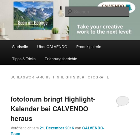
Zum
Zum
share creativity
primären
sekundären
Such
Inhalt
Inhalt
springen
springen
CALVENDO
Hauptmenü
Startseite
Über CALVENDO
Produktgalerie
Tipps & Tricks
Erfahrungsberichte
SCHLAGWORT-ARCHIV:
HIGHLIGHTS DER FOTOGRAFIE
fotoforum bringt Highlight-
Kalender bei CALVENDO
heraus
Veröffentlicht am
21. Dezember 2016
von
CALVENDO-
Team