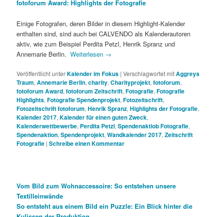
fotoforum Award: Highlights der Fotografie
Einige Fotografen, deren Bilder in diesem Highlight-Kalender
enthalten sind, sind auch bei CALVENDO als Kalenderautoren
aktiv, wie zum Beispiel Perdita Petzl, Henrik Spranz und
Annemarie Berlin.
Weiterlesen
→
Veröffentlicht unter
Kalender im Fokus
|
Verschlagwortet mit
Aggreys
Traum
,
Annemarie Berlin
,
charity
,
Charityprojekt
,
fotoforum
,
fotoforum Award
,
fotoforum Zeitschrift
,
Fotografie
,
Fotografie
Highlights
,
Fotografie Spendenprojekt
,
Fotozeitschrift
,
Fotozeitschrift fotoforum
,
Henrik Spranz
,
Highlights der Fotografie
,
Kalender 2017
,
Kalender für einen guten Zweck
,
Kalenderwettbewerbe
,
Perdita Petzl
,
Spendenaktiob Fotografie
,
Spendenaktion
,
Spendenprojekt
,
Wandkalender 2017
,
Zeitschrift
Fotografie
|
Schreibe einen Kommentar
Vom Bild zum Wohnaccessoire: So entstehen unsere
Textilleinwände
So entsteht aus einem Bild ein Puzzle: Ein Blick hinter die
Kulissen der Produktion