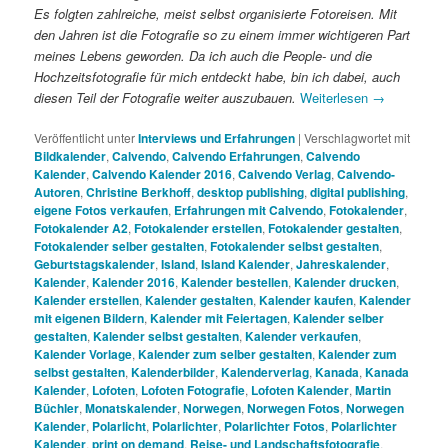
Es folgten zahlreiche, meist selbst organisierte Fotoreisen. Mit
den Jahren ist die Fotografie so zu einem immer wichtigeren Part
meines Lebens geworden. Da ich auch die People- und die
Hochzeitsfotografie für mich entdeckt habe, bin ich dabei, auch
diesen Teil der Fotografie weiter auszubauen.
Weiterlesen
→
Veröffentlicht unter
Interviews und Erfahrungen
|
Verschlagwortet mit
Bildkalender
,
Calvendo
,
Calvendo Erfahrungen
,
Calvendo
Kalender
,
Calvendo Kalender 2016
,
Calvendo Verlag
,
Calvendo-
Autoren
,
Christine Berkhoff
,
desktop publishing
,
digital publishing
,
eigene Fotos verkaufen
,
Erfahrungen mit Calvendo
,
Fotokalender
,
Fotokalender A2
,
Fotokalender erstellen
,
Fotokalender gestalten
,
Fotokalender selber gestalten
,
Fotokalender selbst gestalten
,
Geburtstagskalender
,
Island
,
Island Kalender
,
Jahreskalender
,
Kalender
,
Kalender 2016
,
Kalender bestellen
,
Kalender drucken
,
Kalender erstellen
,
Kalender gestalten
,
Kalender kaufen
,
Kalender
mit eigenen Bildern
,
Kalender mit Feiertagen
,
Kalender selber
gestalten
,
Kalender selbst gestalten
,
Kalender verkaufen
,
Kalender Vorlage
,
Kalender zum selber gestalten
,
Kalender zum
selbst gestalten
,
Kalenderbilder
,
Kalenderverlag
,
Kanada
,
Kanada
Kalender
,
Lofoten
,
Lofoten Fotografie
,
Lofoten Kalender
,
Martin
Büchler
,
Monatskalender
,
Norwegen
,
Norwegen Fotos
,
Norwegen
Kalender
,
Polarlicht
,
Polarlichter
,
Polarlichter Fotos
,
Polarlichter
Kalender
,
print on demand
,
Reise- und Landschaftsfotografie
,