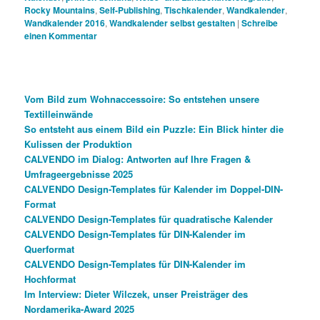
Rocky Mountains
,
Self-Publishing
,
Tischkalender
,
Wandkalender
,
Wandkalender 2016
,
Wandkalender selbst gestalten
|
Schreibe
einen Kommentar
Vom Bild zum Wohnaccessoire: So entstehen unsere
Textilleinwände
So entsteht aus einem Bild ein Puzzle: Ein Blick hinter die
Kulissen der Produktion
CALVENDO im Dialog: Antworten auf Ihre Fragen &
Umfrageergebnisse 2025
CALVENDO Design-Templates für Kalender im Doppel-DIN-
Format
CALVENDO Design-Templates für quadratische Kalender
CALVENDO Design-Templates für DIN-Kalender im
Querformat
CALVENDO Design-Templates für DIN-Kalender im
Hochformat
Im Interview: Dieter Wilczek, unser Preisträger des
Nordamerika-Award 2025