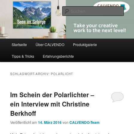
Zum
Zum
share creativity
primären
sekundären
Such
Inhalt
Inhalt
springen
springen
CALVENDO
Hauptmenü
Startseite
Über CALVENDO
Produktgalerie
Tipps & Tricks
Erfahrungsberichte
SCHLAGWORT-ARCHIV:
POLARLICHT
Im Schein der Polarlichter –
ein Interview mit Christine
Berkhoff
Veröffentlicht am
14. März 2016
von
CALVENDO-Team