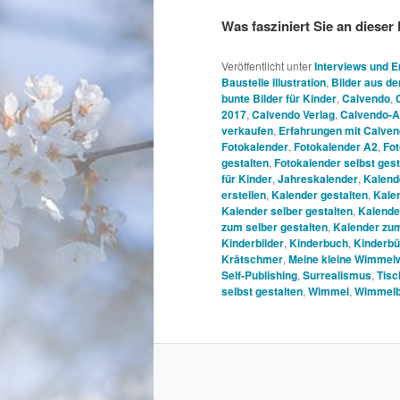
Was fasziniert Sie an diese
Veröffentlicht unter
Interviews und 
Baustelle Illustration
,
Bilder aus d
bunte Bilder für Kinder
,
Calvendo
,
2017
,
Calvendo Verlag
,
Calvendo-A
verkaufen
,
Erfahrungen mit Calve
Fotokalender
,
Fotokalender A2
,
Fot
gestalten
,
Fotokalender selbst gest
für Kinder
,
Jahreskalender
,
Kalend
erstellen
,
Kalender gestalten
,
Kale
Kalender selber gestalten
,
Kalender
zum selber gestalten
,
Kalender zum
Kinderbilder
,
Kinderbuch
,
Kinderbü
Krätschmer
,
Meine kleine Wimmelw
Self-Publishing
,
Surrealismus
,
Tisc
selbst gestalten
,
Wimmel
,
Wimmelb