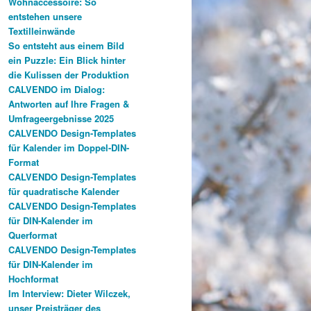
Wohnaccessoire: So
entstehen unsere
Textilleinwände
So entsteht aus einem Bild
ein Puzzle: Ein Blick hinter
die Kulissen der Produktion
CALVENDO im Dialog:
Antworten auf Ihre Fragen &
Umfrageergebnisse 2025
CALVENDO Design-Templates
für Kalender im Doppel-DIN-
Format
CALVENDO Design-Templates
für quadratische Kalender
CALVENDO Design-Templates
für DIN-Kalender im
Querformat
CALVENDO Design-Templates
für DIN-Kalender im
Hochformat
Im Interview: Dieter Wilczek,
unser Preisträger des