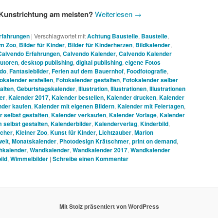
r Kunstrichtung am meisten?
Weiterlesen
→
Erfahrungen
|
Verschlagwortet mit
Achtung Baustelle
,
Baustelle
,
em Zoo
,
Bilder für Kinder
,
Bilder für Kinderherzen
,
Bildkalender
,
Calvendo Erfahrungen
,
Calvendo Kalender
,
Calvendo Kalender
utoren
,
desktop publishing
,
digital publishing
,
eigene Fotos
ndo
,
Fantasiebilder
,
Ferien auf dem Bauernhof
,
Foodfotografie
,
okalender erstellen
,
Fotokalender gestalten
,
Fotokalender selber
alten
,
Geburtstagskalender
,
Illustration
,
Illustrationen
,
Illustrationen
er
,
Kalender 2017
,
Kalender bestellen
,
Kalender drucken
,
Kalender
nder kaufen
,
Kalender mit eigenen Bildern
,
Kalender mit Feiertagen
,
 selbst gestalten
,
Kalender verkaufen
,
Kalender Vorlage
,
Kalender
 selbst gestalten
,
Kalenderbilder
,
Kalenderverlag
,
Kinderbild
,
cher
,
Kleiner Zoo
,
Kunst für Kinder
,
Lichtzauber
,
Marion
elt
,
Monatskalender
,
Photodesign Krätschmer
,
print on demand
,
hkalender
,
Wandkalender
,
Wandkalender 2017
,
Wandkalender
ild
,
Wimmelbilder
|
Schreibe einen Kommentar
Mit Stolz präsentiert von WordPress