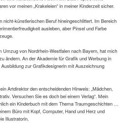
en vor meinen „Krakeleien“ in meiner Kinderzeit sicher.
n nicht-künstlerischen Beruf hineingeschlittert. Im Bereich
rimentierfreudigkeit ausleben, aber Pinsel und Farbe
zeuge.
em Umzug von Nordrhein-Westfalen nach Bayern, hat mich
s zu ändern. An der Akademie für Grafik und Werbung in
Ausbildung zur Grafikdesignerin mit Auszeichnung
 ein Artdirektor den entscheidenden Hinweis: „Mädchen,
strativ. Versuchen Sie es doch bei einem Verlag“. Mein
ächlich ein Kinderbuch mit dem Thema Traumgeschichten …
meinem Büro mit Kopf, Computer, Hand und Herz und
ie Illustratorin.