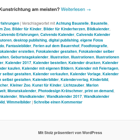
r Kunstrichtung am meisten?
Weiterlesen
→
Erfahrungen
|
Verschlagwortet mit
Achtung Baustelle
,
Baustelle
,
em Zoo
,
Bilder für Kinder
,
Bilder für Kinderherzen
,
Bildkalender
,
Calvendo Erfahrungen
,
Calvendo Kalender
,
Calvendo Kalender
utoren
,
desktop publishing
,
digital publishing
,
eigene Fotos
ndo
,
Fantasiebilder
,
Ferien auf dem Bauernhof
,
Foodfotografie
,
okalender erstellen
,
Fotokalender gestalten
,
Fotokalender selber
alten
,
Geburtstagskalender
,
Illustration
,
Illustrationen
,
Illustrationen
er
,
Kalender 2017
,
Kalender bestellen
,
Kalender drucken
,
Kalender
nder kaufen
,
Kalender mit eigenen Bildern
,
Kalender mit Feiertagen
,
 selbst gestalten
,
Kalender verkaufen
,
Kalender Vorlage
,
Kalender
 selbst gestalten
,
Kalenderbilder
,
Kalenderverlag
,
Kinderbild
,
cher
,
Kleiner Zoo
,
Kunst für Kinder
,
Lichtzauber
,
Marion
elt
,
Monatskalender
,
Photodesign Krätschmer
,
print on demand
,
hkalender
,
Wandkalender
,
Wandkalender 2017
,
Wandkalender
ild
,
Wimmelbilder
|
Schreibe einen Kommentar
Mit Stolz präsentiert von WordPress