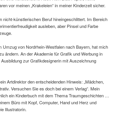
en vor meinen „Krakeleien“ in meiner Kinderzeit sicher.
n nicht-künstlerischen Beruf hineingeschlittert. Im Bereich
rimentierfreudigkeit ausleben, aber Pinsel und Farbe
zeuge.
em Umzug von Nordrhein-Westfalen nach Bayern, hat mich
s zu ändern. An der Akademie für Grafik und Werbung in
Ausbildung zur Grafikdesignerin mit Auszeichnung
 ein Artdirektor den entscheidenden Hinweis: „Mädchen,
strativ. Versuchen Sie es doch bei einem Verlag“. Mein
ächlich ein Kinderbuch mit dem Thema Traumgeschichten …
meinem Büro mit Kopf, Computer, Hand und Herz und
ie Illustratorin.