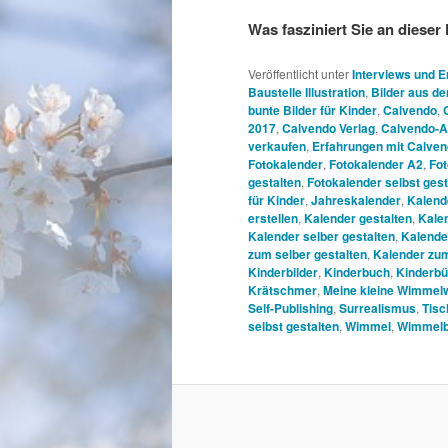
Was fasziniert Sie an diese
Veröffentlicht unter
Interviews und 
Baustelle Illustration
,
Bilder aus d
bunte Bilder für Kinder
,
Calvendo
,
2017
,
Calvendo Verlag
,
Calvendo-A
verkaufen
,
Erfahrungen mit Calve
Fotokalender
,
Fotokalender A2
,
Fot
gestalten
,
Fotokalender selbst gest
für Kinder
,
Jahreskalender
,
Kalend
erstellen
,
Kalender gestalten
,
Kale
Kalender selber gestalten
,
Kalender
zum selber gestalten
,
Kalender zum
Kinderbilder
,
Kinderbuch
,
Kinderbü
Krätschmer
,
Meine kleine Wimmelw
Self-Publishing
,
Surrealismus
,
Tisc
selbst gestalten
,
Wimmel
,
Wimmelb