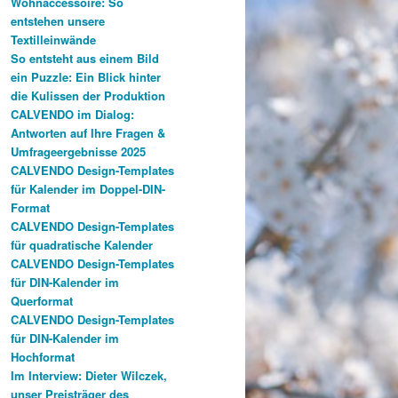
Wohnaccessoire: So
entstehen unsere
Textilleinwände
So entsteht aus einem Bild
ein Puzzle: Ein Blick hinter
die Kulissen der Produktion
CALVENDO im Dialog:
Antworten auf Ihre Fragen &
Umfrageergebnisse 2025
CALVENDO Design-Templates
für Kalender im Doppel-DIN-
Format
CALVENDO Design-Templates
für quadratische Kalender
CALVENDO Design-Templates
für DIN-Kalender im
Querformat
CALVENDO Design-Templates
für DIN-Kalender im
Hochformat
Im Interview: Dieter Wilczek,
unser Preisträger des