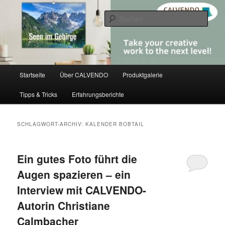
Zum
Zum
share creativity
primären
sekundären
Such
Inhalt
Inhalt
springen
springen
CALVENDO
Hauptmenü
Startseite
Über CALVENDO
Produktgalerie
Tipps & Tricks
Erfahrungsberichte
SCHLAGWORT-ARCHIV:
KALENDER BOBTAIL
Ein gutes Foto führt die
Augen spazieren – ein
Interview mit CALVENDO-
Autorin Christiane
Calmbacher