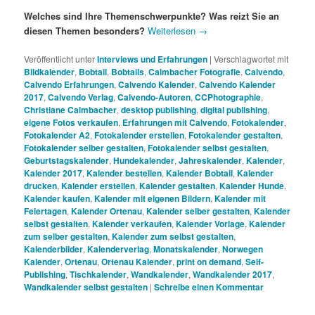
Welches sind Ihre Themenschwerpunkte? Was reizt Sie an
diesen Themen besonders?
Weiterlesen
→
Veröffentlicht unter
Interviews und Erfahrungen
|
Verschlagwortet mit
Bildkalender
,
Bobtail
,
Bobtails
,
Calmbacher Fotografie
,
Calvendo
,
Calvendo Erfahrungen
,
Calvendo Kalender
,
Calvendo Kalender
2017
,
Calvendo Verlag
,
Calvendo-Autoren
,
CCPhotographie
,
Christiane Calmbacher
,
desktop publishing
,
digital publishing
,
eigene Fotos verkaufen
,
Erfahrungen mit Calvendo
,
Fotokalender
,
Fotokalender A2
,
Fotokalender erstellen
,
Fotokalender gestalten
,
Fotokalender selber gestalten
,
Fotokalender selbst gestalten
,
Geburtstagskalender
,
Hundekalender
,
Jahreskalender
,
Kalender
,
Kalender 2017
,
Kalender bestellen
,
Kalender Bobtail
,
Kalender
drucken
,
Kalender erstellen
,
Kalender gestalten
,
Kalender Hunde
,
Kalender kaufen
,
Kalender mit eigenen Bildern
,
Kalender mit
Feiertagen
,
Kalender Ortenau
,
Kalender selber gestalten
,
Kalender
selbst gestalten
,
Kalender verkaufen
,
Kalender Vorlage
,
Kalender
zum selber gestalten
,
Kalender zum selbst gestalten
,
Kalenderbilder
,
Kalenderverlag
,
Monatskalender
,
Norwegen
Kalender
,
Ortenau
,
Ortenau Kalender
,
print on demand
,
Self-
Publishing
,
Tischkalender
,
Wandkalender
,
Wandkalender 2017
,
Wandkalender selbst gestalten
|
Schreibe einen Kommentar