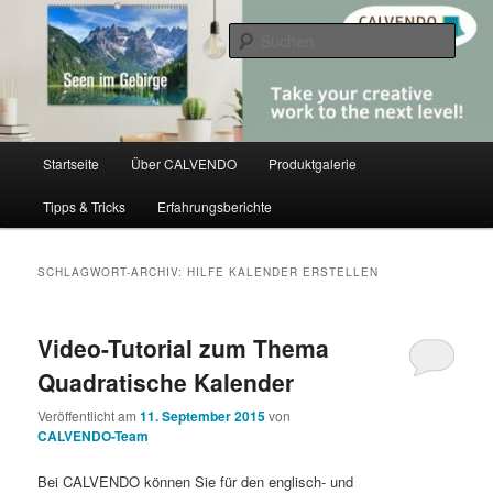
Zum
Zum
share creativity
primären
sekundären
Such
Inhalt
Inhalt
springen
springen
CALVENDO
Hauptmenü
Startseite
Über CALVENDO
Produktgalerie
Tipps & Tricks
Erfahrungsberichte
SCHLAGWORT-ARCHIV:
HILFE KALENDER ERSTELLEN
Video-Tutorial zum Thema
Quadratische Kalender
Veröffentlicht am
11. September 2015
von
CALVENDO-Team
Bei CALVENDO können Sie für den englisch- und