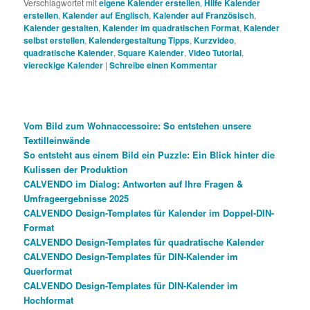
Verschlagwortet mit
eigene Kalender erstellen
,
Hilfe Kalender
erstellen
,
Kalender auf Englisch
,
Kalender auf Französisch
,
Kalender gestalten
,
Kalender im quadratischen Format
,
Kalender
selbst erstellen
,
Kalendergestaltung Tipps
,
Kurzvideo
,
quadratische Kalender
,
Square Kalender
,
Video Tutorial
,
viereckige Kalender
|
Schreibe einen Kommentar
Vom Bild zum Wohnaccessoire: So entstehen unsere
Textilleinwände
So entsteht aus einem Bild ein Puzzle: Ein Blick hinter die
Kulissen der Produktion
CALVENDO im Dialog: Antworten auf Ihre Fragen &
Umfrageergebnisse 2025
CALVENDO Design-Templates für Kalender im Doppel-DIN-
Format
CALVENDO Design-Templates für quadratische Kalender
CALVENDO Design-Templates für DIN-Kalender im
Querformat
CALVENDO Design-Templates für DIN-Kalender im
Hochformat