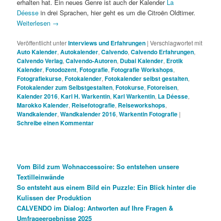
erhalten hat. Ein neues Genre ist auch der Kalender
La
Déesse
in drei Sprachen, hier geht es um die Citroën Oldtimer.
Weiterlesen
→
Veröffentlicht unter
Interviews und Erfahrungen
|
Verschlagwortet mit
Auto Kalender
,
Autokalender
,
Calvendo
,
Calvendo Erfahrungen
,
Calvendo Verlag
,
Calvendo-Autoren
,
Dubai Kalender
,
Erotik
Kalender
,
Fotodozent
,
Fotografie
,
Fotografie Workshops
,
Fotografiekurse
,
Fotokalender
,
Fotokalender selbst gestalten
,
Fotokalender zum Selbstgestalten
,
Fotokurse
,
Fotoreisen
,
Kalender 2016
,
Karl H. Warkentin
,
Karl Warkentin
,
La Déesse
,
Marokko Kalender
,
Reisefotografie
,
Reiseworkshops
,
Wandkalender
,
Wandkalender 2016
,
Warkentin Fotografie
|
Schreibe einen Kommentar
Vom Bild zum Wohnaccessoire: So entstehen unsere
Textilleinwände
So entsteht aus einem Bild ein Puzzle: Ein Blick hinter die
Kulissen der Produktion
CALVENDO im Dialog: Antworten auf Ihre Fragen &
Umfrageergebnisse 2025