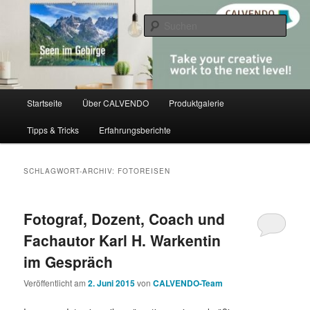
Zum
Zum
share creativity
primären
sekundären
Such
Inhalt
Inhalt
springen
springen
CALVENDO
Hauptmenü
Startseite
Über CALVENDO
Produktgalerie
Tipps & Tricks
Erfahrungsberichte
SCHLAGWORT-ARCHIV:
FOTOREISEN
Fotograf, Dozent, Coach und
Fachautor Karl H. Warkentin
im Gespräch
Veröffentlicht am
2. Juni 2015
von
CALVENDO-Team