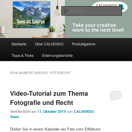
Zum
Zum
share creativity
primären
sekundären
Such
Inhalt
Inhalt
springen
springen
CALVENDO
Hauptmenü
Startseite
Über CALVENDO
Produktgalerie
Tipps & Tricks
Erfahrungsberichte
SCHLAGWORT-ARCHIV:
FOTORECHT
Video-Tutorial zum Thema
Fotografie und Recht
Veröffentlicht am
11. Oktober 2015
von
CALVENDO-
Team
Dürfen Sie in einem Kalender ein Foto vom Eiffelturm