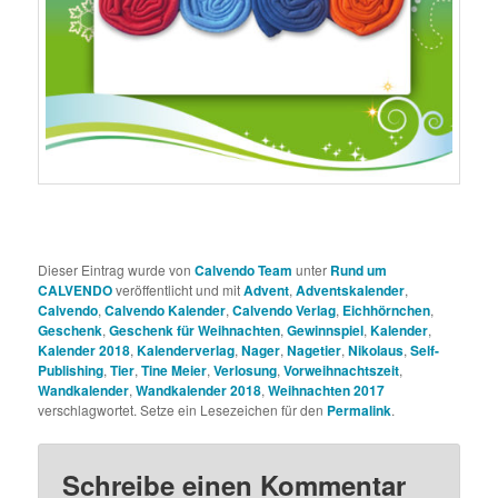
Dieser Eintrag wurde von
Calvendo Team
unter
Rund um
CALVENDO
veröffentlicht und mit
Advent
,
Adventskalender
,
Calvendo
,
Calvendo Kalender
,
Calvendo Verlag
,
Eichhörnchen
,
Geschenk
,
Geschenk für Weihnachten
,
Gewinnspiel
,
Kalender
,
Kalender 2018
,
Kalenderverlag
,
Nager
,
Nagetier
,
Nikolaus
,
Self-
Publishing
,
Tier
,
Tine Meier
,
Verlosung
,
Vorweihnachtszeit
,
Wandkalender
,
Wandkalender 2018
,
Weihnachten 2017
verschlagwortet. Setze ein Lesezeichen für den
Permalink
.
Schreibe einen Kommentar