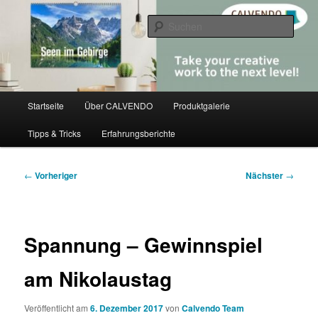
Zum
share creativity
primären
Such
Inhalt
springen
CALVENDO
Hauptmenü
Startseite
Über CALVENDO
Produktgalerie
Tipps & Tricks
Erfahrungsberichte
Beitragsnavigation
←
Vorheriger
Nächster
→
Spannung – Gewinnspiel
am Nikolaustag
Veröffentlicht am
6. Dezember 2017
von
Calvendo Team