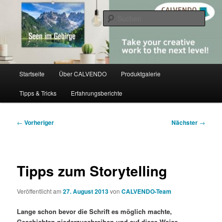
Zum
share creativity
primären
Such
Inhalt
springen
CALVENDO
Hauptmenü
Startseite
Über CALVENDO
Produktgalerie
Tipps & Tricks
Erfahrungsberichte
Beitragsnavigation
←
Vorheriger
Nächster
→
Tipps zum Storytelling
Veröffentlicht am
27. August 2013
von
CALVENDO-Team
Lange schon bevor die Schrift es möglich machte,
Geschichten niederzuschreiben und auf diese Weise