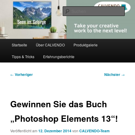
Zum
share creativity
primären
Such
Inhalt
springen
CALVENDO
Hauptmenü
Startseite
Über CALVENDO
Produktgalerie
Tipps & Tricks
Erfahrungsberichte
Beitragsnavigation
←
Vorheriger
Nächster
→
Gewinnen Sie das Buch
„Photoshop Elements 13“!
Veröffentlicht am
12. Dezember 2014
von
CALVENDO-Team