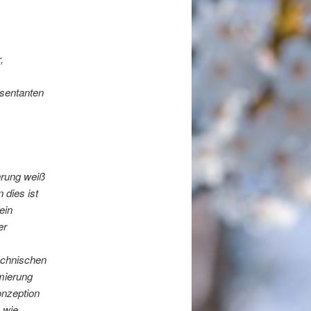
,
äsentanten
hrung weiß
 dies ist
ein
er
technischen
mierung
onzeption
 wie