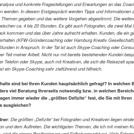
sanalyse und konkrete Fragestellungen und Erwartungen an das Coac
n werden. In diesem Erstgespräch werden Tipps und Informationen 
n Themen gegeben und das weitere Vorgehen abgestimmt. Die weiter
ischen ca. 4 bis 20 Stunden. Es gibt auch Fotografen, die zwei Mal i
ck kommen und das über Jahre aufrecht erhalten. Kunden, die ein g
erhalten (KFW-Gründercoaching oder Hamburg Kreativ Gesellschaft
Stunden in Anspruch. In der Tat ist auch Skype-Coaching oder Consul
er Teil meiner Arbeit. Nicht nur mit bereits bestehenden Kunden bes
 Telefon oder Skype, auch mit Kreativen, die sich die Reisezeit spa
st ein Skype-Coaching sehr zielführend und hilfreich.
halte sind bei Ihren Kunden hauptsächlich gefragt? In welchen 
ders viel Beratung Ihrerseits notwendig bzw. in welchen Bereich
agen immer wieder die „größten Defizite“ fest, die Sie mit Ihren
s ausgleichen?
dner
:
Die größten „Defizite“ bei Fotografen und Kreativen liegen eindeu
on und dem Auftreten. Die wichtigsten Themen, die ich mit meinen 
 sind die eigene Positionierung und Selbstvermarktung. Viele Fotogr