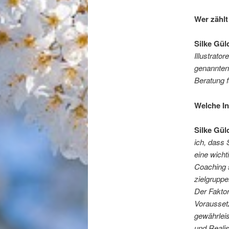
Wer zähl
Silke Gül
Illustrato
genannten 
Beratung 
Welche In
Silke Gül
ich, dass 
eine wicht
Coaching 
zielgruppe
Der Faktor
Vorausset
gewährlei
und Reali