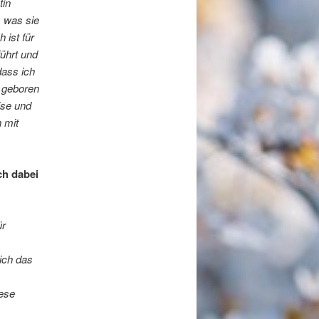
tin
, was sie
ist für
ührt und
dass ich
e geboren
ise und
 mit
ch dabei
ür
ich das
iese