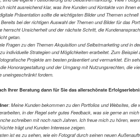
h nicht ausreichend klar, was ihre Kunden und Kontakte von ihnen e
digitale Präsentation sollte die wichtigsten Bilder und Themen schnel
. Bereits bei der richtigen Auswahl der Themen und Bilder für das Port
e herrscht Unsicherheit und der nächste Schritt, die Kundenansprach
nicht getan.
ele Fragen zu den Themen Akquisition und Selbstmarketing und in de
u individuelle Strategien und Möglichkeiten erarbeitet. Zum Beispiel 
fotografische Projekte am besten präsentiert und vermarktet. Ein seh
 die Honorargestaltung und der Umgang mit Nutzungsrechten, die vi
le uneingeschränkt fordern.
ach Ihrer Beratung dann für Sie das allerschönste Erfolgserlebn
dner
:
Meine Kunden bekommen zu den Portfolios und Websites, die w
rarbeiten, in der Regel sehr gutes Feedback, was sie gerne an mich 
nche schreiben mit noch nach Jahren. Ich freue mich zu hören, wenn
Früchte trägt und Kunden Interesse zeigen.
en ist es zu sehen, wie ein Fotograf durch seinen neuen Außenauftri