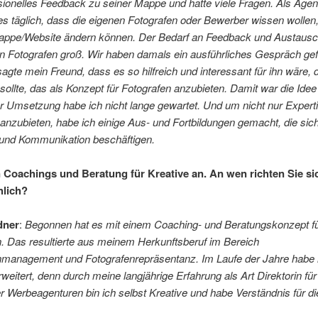
sionelles Feedback zu seiner Mappe und hatte viele Fragen. Als Agen
es täglich, dass die eigenen Fotografen oder Bewerber wissen wollen
Mappe/Website ändern können. Der Bedarf an Feedback und Austausch 
n Fotografen groß. Wir haben damals ein ausführliches Gespräch gef
gte mein Freund, dass es so hilfreich und interessant für ihn wäre, 
sollte, das als Konzept für Fotografen anzubieten. Damit war die Ide
r Umsetzung habe ich nicht lange gewartet. Und um nicht nur Expert
anzubieten, habe ich einige Aus- und Fortbildungen gemacht, die sich
und Kommunikation beschäftigen.
n Coachings und Beratung für Kreative an. An wen richten Sie si
hlich?
dner
:
Begonnen hat es mit einem Coaching- und Beratungskonzept f
. Das resultierte aus meinem Herkunftsberuf im Bereich
nmanagement und Fotografenrepräsentanz. Im Laufe der Jahre habe 
weitert, denn durch meine langjährige Erfahrung als Art Direktorin für
Werbeagenturen bin ich selbst Kreative und habe Verständnis für d