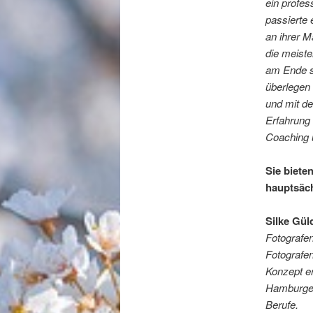
ein profes
passierte 
an ihrer 
die meiste
am Ende sa
überlegen 
und mit de
Erfahrung 
Coaching 
Sie biete
hauptsäc
Silke Gül
Fotografen
Fotografe
Konzept er
Hamburger 
Berufe.