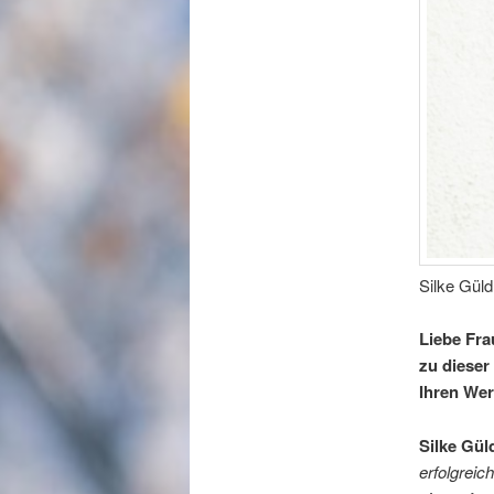
Silke Güld
Liebe Fra
zu diese
Ihren We
Silke Gül
erfolgreic