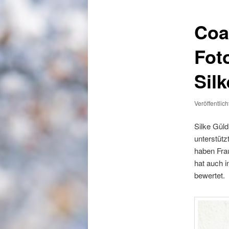
Coa
Fot
Sil
Veröffentlic
Silke Güld
unterstütz
haben Fra
hat auch i
bewertet.