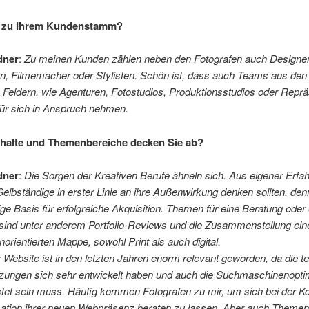
t zu Ihrem Kundenstamm?
dner
:
Zu meinen Kunden zählen neben den Fotografen auch Designer
ren, Filmemacher oder Stylisten. Schön ist, dass auch Teams aus den
Feldern, wie Agenturen, Fotostudios, Produktionsstudios oder Repr
für sich in Anspruch nehmen.
halte und Themenbereiche decken Sie ab?
dner
:
Die Sorgen der Kreativen Berufe ähneln sich. Aus eigener Erfa
Selbständige in erster Linie an ihre Außenwirkung denken sollten, denn
ige Basis für erfolgreiche Akquisition. Themen für eine Beratung oder 
sind unter anderem Portfolio-Reviews und die Zusammenstellung ein
norientierten Mappe, sowohl Print als auch digital.
 Website ist in den letzten Jahren enorm relevant geworden, da die 
zungen sich sehr entwickelt haben und auch die Suchmaschinenopti
stet sein muss. Häufig kommen Fotografen zu mir, um sich bei der K
sation ihrer neuen Webpräsenz beraten zu lassen. Aber auch Themen