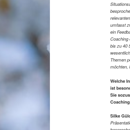
Situation
besproche
relevante
umfasst zw
ein Feedba
Coaching 
bis zu 40 
wesentlich
Themen per
möchten, i
Welche In
ist beson
Sie sozus
Coaching
Silke Gül
Präsentati
bespreche,