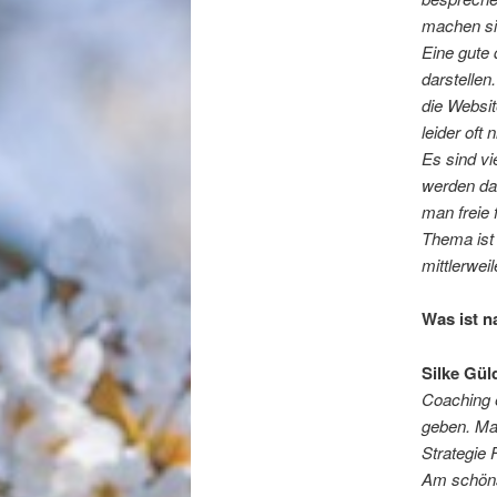
machen sic
Eine gute 
darstellen
die Websit
leider oft 
Es sind vi
werden daz
man freie 
Thema ist
mittlerwei
Was ist n
Silke Gül
Coaching e
geben. Ma
Strategie 
Am schönst