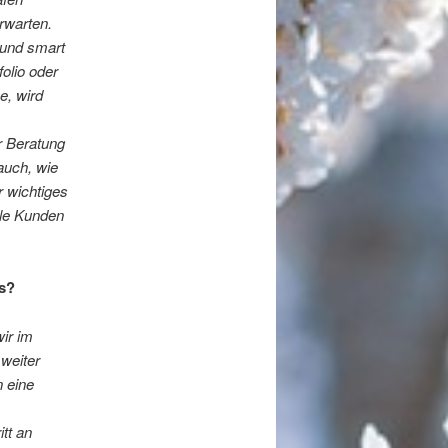
rwarten.
l und smart
folio oder
e, wird
r Beratung
auch, wie
r wichtiges
ele Kunden
is?
ir im
weiter
 eine
tt an