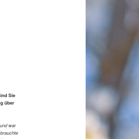
sind Sie
ig über
eund war
r brauchte