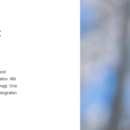
t
und
tion. Wir
ragt. Uns
otografen