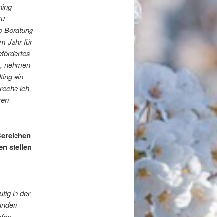
hing
zu
e Beratung
m Jahr für
efördertes
), nehmen
ting ein
preche ich
ren
Bereichen
en stellen
tig in der
Kunden
afen