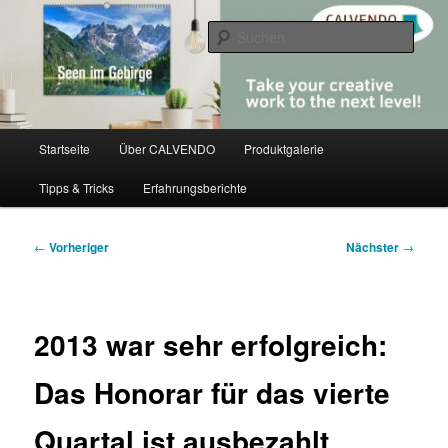
Zum
share creativity
primären
Such
Inhalt
springen
CALVENDO
Hauptmenü
Startseite
Über CALVENDO
Produktgalerie
Tipps & Tricks
Erfahrungsberichte
Beitragsnavigation
←
Vorheriger
Nächster
→
2013 war sehr erfolgreich:
Das Honorar für das vierte
Quartal ist ausbezahlt