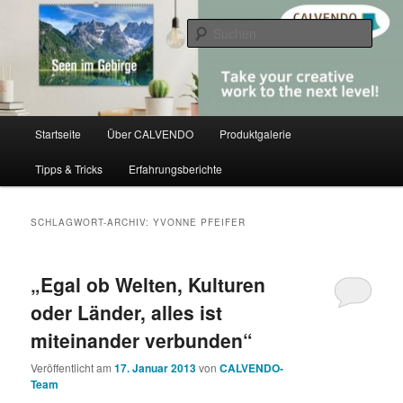
Zum
Zum
share creativity
primären
sekundären
Such
Inhalt
Inhalt
springen
springen
CALVENDO
Hauptmenü
Startseite
Über CALVENDO
Produktgalerie
Tipps & Tricks
Erfahrungsberichte
SCHLAGWORT-ARCHIV:
YVONNE PFEIFER
„Egal ob Welten, Kulturen
oder Länder, alles ist
miteinander verbunden“
Veröffentlicht am
17. Januar 2013
von
CALVENDO-
Team