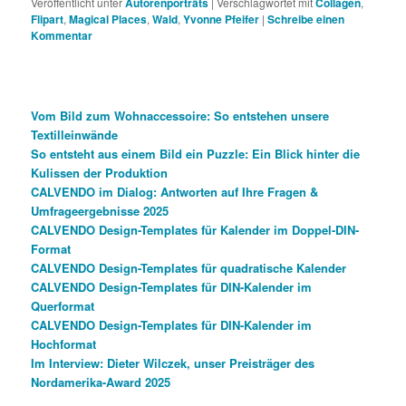
Veröffentlicht unter
Autorenporträts
|
Verschlagwortet mit
Collagen
,
Flipart
,
Magical Places
,
Wald
,
Yvonne Pfeifer
|
Schreibe einen
Kommentar
Vom Bild zum Wohnaccessoire: So entstehen unsere
Textilleinwände
So entsteht aus einem Bild ein Puzzle: Ein Blick hinter die
Kulissen der Produktion
CALVENDO im Dialog: Antworten auf Ihre Fragen &
Umfrageergebnisse 2025
CALVENDO Design-Templates für Kalender im Doppel-DIN-
Format
CALVENDO Design-Templates für quadratische Kalender
CALVENDO Design-Templates für DIN-Kalender im
Querformat
CALVENDO Design-Templates für DIN-Kalender im
Hochformat
Im Interview: Dieter Wilczek, unser Preisträger des
Nordamerika-Award 2025