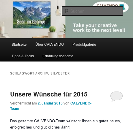
Zum
Zum
share creativity
primären
sekundären
Such
Inhalt
Inhalt
springen
springen
CALVENDO
Hauptmenü
Startseite
Über CALVENDO
Produktgalerie
Tipps & Tricks
Erfahrungsberichte
SCHLAGWORT-ARCHIV:
SILVESTER
Unsere Wünsche für 2015
Veröffentlicht am
2. Januar 2015
von
CALVENDO-
Team
Das gesamte CALVENDO-Team wünscht Ihnen ein gutes neues,
erfolgreiches und glückliches Jahr!