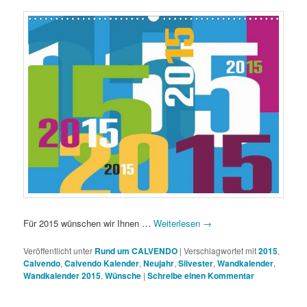
Für 2015 wünschen wir Ihnen …
Weiterlesen
→
Veröffentlicht unter
Rund um CALVENDO
|
Verschlagwortet mit
2015
,
Calvendo
,
Calvendo Kalender
,
Neujahr
,
Silvester
,
Wandkalender
,
Wandkalender 2015
,
Wünsche
|
Schreibe einen Kommentar