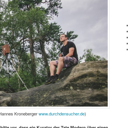
 Hannes Kroneberger
www.durchdensucher.de
)
 bitte vor, dass ein Kurator der Tate Modern über einen