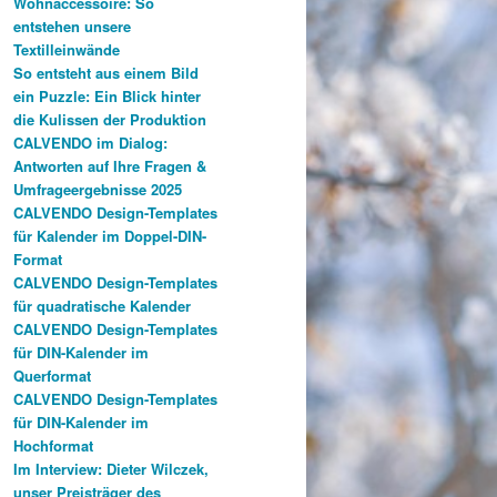
Wohnaccessoire: So
entstehen unsere
Textilleinwände
So entsteht aus einem Bild
ein Puzzle: Ein Blick hinter
die Kulissen der Produktion
CALVENDO im Dialog:
Antworten auf Ihre Fragen &
Umfrageergebnisse 2025
CALVENDO Design-Templates
für Kalender im Doppel-DIN-
Format
CALVENDO Design-Templates
für quadratische Kalender
CALVENDO Design-Templates
für DIN-Kalender im
Querformat
CALVENDO Design-Templates
für DIN-Kalender im
Hochformat
Im Interview: Dieter Wilczek,
unser Preisträger des