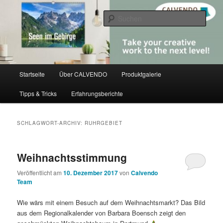
Zum
Zum
share creativity
primären
sekundären
Such
Inhalt
Inhalt
springen
springen
CALVENDO
Hauptmenü
Startseite
Über CALVENDO
Produktgalerie
Tipps & Tricks
Erfahrungsberichte
SCHLAGWORT-ARCHIV:
RUHRGEBIET
Weihnachtsstimmung
Veröffentlicht am
10. Dezember 2017
von
Calvendo
Team
Wie wärs mit einem Besuch auf dem Weihnachtsmarkt? Das Bild
aus dem Regionalkalender von Barbara Boensch zeigt den