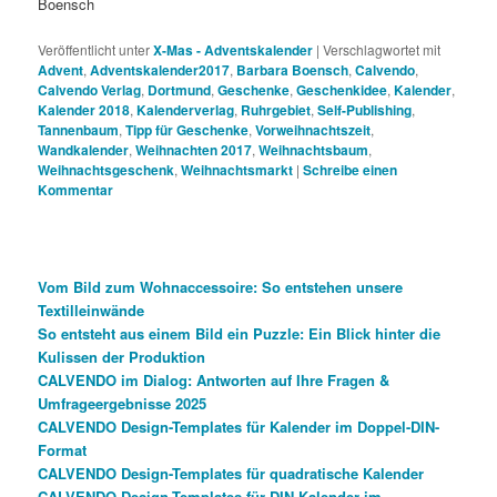
Boensch
Veröffentlicht unter
X-Mas - Adventskalender
|
Verschlagwortet mit
Advent
,
Adventskalender2017
,
Barbara Boensch
,
Calvendo
,
Calvendo Verlag
,
Dortmund
,
Geschenke
,
Geschenkidee
,
Kalender
,
Kalender 2018
,
Kalenderverlag
,
Ruhrgebiet
,
Self-Publishing
,
Tannenbaum
,
Tipp für Geschenke
,
Vorweihnachtszeit
,
Wandkalender
,
Weihnachten 2017
,
Weihnachtsbaum
,
Weihnachtsgeschenk
,
Weihnachtsmarkt
|
Schreibe einen
Kommentar
Vom Bild zum Wohnaccessoire: So entstehen unsere
Textilleinwände
So entsteht aus einem Bild ein Puzzle: Ein Blick hinter die
Kulissen der Produktion
CALVENDO im Dialog: Antworten auf Ihre Fragen &
Umfrageergebnisse 2025
CALVENDO Design-Templates für Kalender im Doppel-DIN-
Format
CALVENDO Design-Templates für quadratische Kalender
CALVENDO Design-Templates für DIN-Kalender im