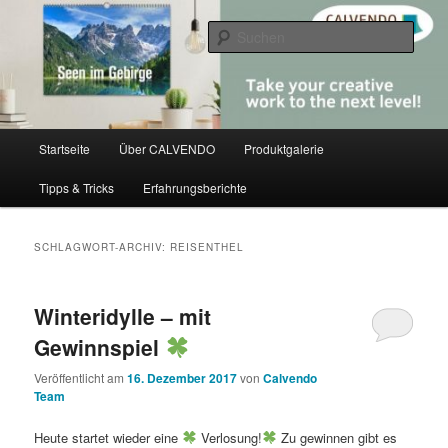
Zum
Zum
share creativity
primären
sekundären
Such
Inhalt
Inhalt
springen
springen
CALVENDO
Hauptmenü
Startseite
Über CALVENDO
Produktgalerie
Tipps & Tricks
Erfahrungsberichte
SCHLAGWORT-ARCHIV:
REISENTHEL
Winteridylle – mit
Gewinnspiel
Veröffentlicht am
16. Dezember 2017
von
Calvendo
Team
Heute startet wieder eine
Verlosung!
Zu gewinnen gibt es