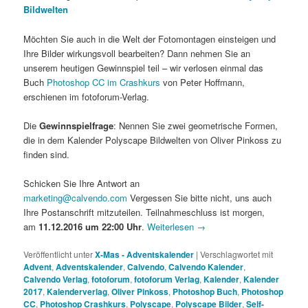
Bildwelten
Möchten Sie auch in die Welt der Fotomontagen einsteigen und
Ihre Bilder wirkungsvoll bearbeiten? Dann nehmen Sie an
unserem heutigen Gewinnspiel teil – wir verlosen einmal das
Buch
Photoshop CC im Crashkurs
von Peter Hoffmann,
erschienen im fotoforum-Verlag.
Die
Gewinnspielfrage
: Nennen Sie zwei geometrische Formen,
die in dem Kalender Polyscape Bildwelten von Oliver Pinkoss zu
finden sind.
Schicken Sie Ihre Antwort an
marketing@calvendo.com
Vergessen Sie bitte nicht, uns auch
Ihre Postanschrift mitzuteilen. Teilnahmeschluss ist morgen,
am
11.12.2016 um 22:00 Uhr
.
Weiterlesen
→
Veröffentlicht unter
X-Mas - Adventskalender
|
Verschlagwortet mit
Advent
,
Adventskalender
,
Calvendo
,
Calvendo Kalender
,
Calvendo Verlag
,
fotoforum
,
fotoforum Verlag
,
Kalender
,
Kalender
2017
,
Kalenderverlag
,
Oliver Pinkoss
,
Photoshop Buch
,
Photoshop
CC
,
Photoshop Crashkurs
,
Polyscape
,
Polyscape Bilder
,
Self-