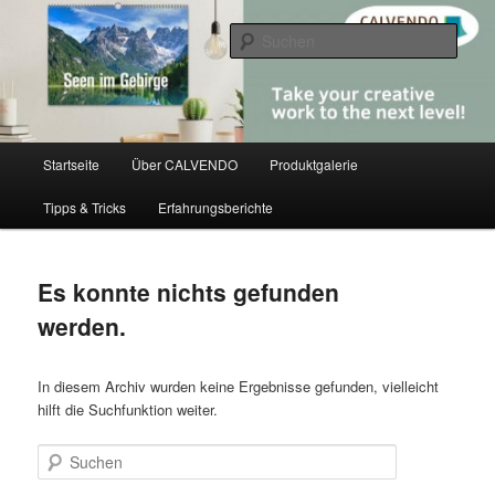
Zum
Zum
share creativity
primären
sekundären
Such
Inhalt
Inhalt
springen
springen
CALVENDO
Hauptmenü
Startseite
Über CALVENDO
Produktgalerie
Tipps & Tricks
Erfahrungsberichte
Es konnte nichts gefunden
werden.
In diesem Archiv wurden keine Ergebnisse gefunden, vielleicht
hilft die Suchfunktion weiter.
Suchen