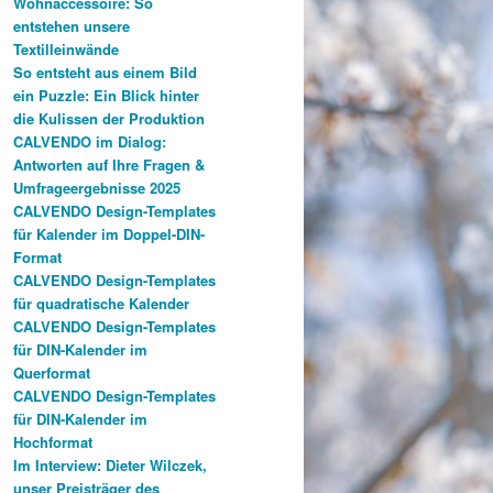
Wohnaccessoire: So
entstehen unsere
Textilleinwände
So entsteht aus einem Bild
ein Puzzle: Ein Blick hinter
die Kulissen der Produktion
CALVENDO im Dialog:
Antworten auf Ihre Fragen &
Umfrageergebnisse 2025
CALVENDO Design-Templates
für Kalender im Doppel-DIN-
Format
CALVENDO Design-Templates
für quadratische Kalender
CALVENDO Design-Templates
für DIN-Kalender im
Querformat
CALVENDO Design-Templates
für DIN-Kalender im
Hochformat
Im Interview: Dieter Wilczek,
unser Preisträger des