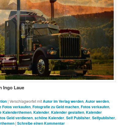
n Ingo Laue
tion
|
Verschlagwortet mit
Autor im Verlag werden
,
Autor werden
,
e Fotos verkaufen
,
Fotografie zu Geld machen
,
Fotos verkaufen
,
e Kalenderthemen
,
Kalender
,
Kalender gestalten
,
Kalender
otos Geld verdienen
,
schöne Kalender
,
Self Publisher
,
Selfpublisher
,
erthemen
|
Schreibe einen Kommentar