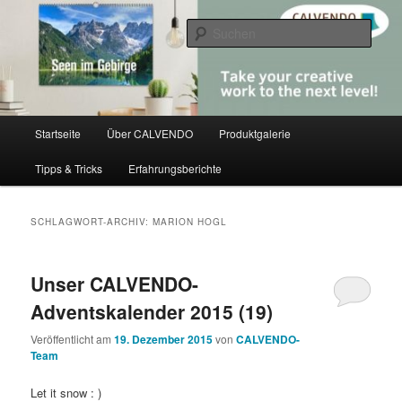
Zum
Zum
share creativity
primären
sekundären
Such
Inhalt
Inhalt
springen
springen
CALVENDO
Hauptmenü
Startseite
Über CALVENDO
Produktgalerie
Tipps & Tricks
Erfahrungsberichte
SCHLAGWORT-ARCHIV:
MARION HOGL
Unser CALVENDO-
Adventskalender 2015 (19)
Veröffentlicht am
19. Dezember 2015
von
CALVENDO-
Team
Let it snow : )