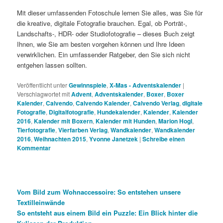
Mit dieser umfassenden Fotoschule lernen Sie alles, was Sie für
die kreative, digitale Fotografie brauchen. Egal, ob Porträt-,
Landschafts-, HDR- oder Studiofotografie – dieses Buch zeigt
Ihnen, wie Sie am besten vorgehen können und Ihre Ideen
verwirklichen. Ein umfassender Ratgeber, den Sie sich nicht
entgehen lassen sollten.
Veröffentlicht unter
Gewinnspiele
,
X-Mas - Adventskalender
|
Verschlagwortet mit
Advent
,
Adventskalender
,
Boxer
,
Boxer
Kalender
,
Calvendo
,
Calvendo Kalender
,
Calvendo Verlag
,
digitale
Fotografie
,
Digitalfotografie
,
Hundekalender
,
Kalender
,
Kalender
2016
,
Kalender mit Boxern
,
Kalender mit Hunden
,
Marion Hogl
,
Tierfotografie
,
Vierfarben Verlag
,
Wandkalender
,
Wandkalender
2016
,
Weihnachten 2015
,
Yvonne Janetzek
|
Schreibe einen
Kommentar
Vom Bild zum Wohnaccessoire: So entstehen unsere
Textilleinwände
So entsteht aus einem Bild ein Puzzle: Ein Blick hinter die