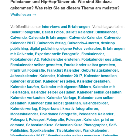
Poledance- und Hip-Hop-Tänzer ab. Wie sind Sie dazu
gekommen? Was reizt Sie an diesem Thema am meisten?
Weiterlesen
→
Veröffentlicht unter
Interviews und Erfahrungen
|
Verschlagwortet mit
Ballett Fotografie
,
Ballett Fotos
,
Ballett Kalender
,
Bildkalender
,
Calvendo
,
Calvendo Erfahrungen
,
Calvendo Kalender
,
Calvendo
Kalender 2017
,
Calvendo Verlag
,
Calvendo-Autoren
,
desktop
publishing
,
digital publishing
,
eigene Fotos verkaufen
,
Erfahrungen
mit Calvendo
,
Experimentelle Fotografie
,
Fotokalender
,
Fotokalender A2
,
Fotokalender erstellen
,
Fotokalender gestalten
,
Fotokalender selber gestalten
,
Fotokalender selbst gestalten
,
Frankfurt Fotografie
,
Frankfurt Kalender
,
Geburtstagskalender
,
Jahreskalender
,
Kalender
,
Kalender 2017
,
Kalender bestellen
,
Kalender drucken
,
Kalender erstellen
,
Kalender gestalten
,
Kalender kaufen
,
Kalender mit eigenen Bildern
,
Kalender mit
Feiertagen
,
Kalender selber gestalten
,
Kalender selbst gestalten
,
Kalender verkaufen
,
Kalender Vorlage
,
Kalender zum selber
gestalten
,
Kalender zum selbst gestalten
,
Kalenderbilder
,
Kalenderverlag
,
Körperkunst
,
kreativ fotografieren
,
Monatskalender
,
Poledance Fotografie
,
Poledance Kalender
,
Polesport
,
Polesport Fotografie
,
Polesport Kalender
,
print on
demand
,
Sebastian Kuse
,
Sebastian Kuse Photographer
,
Self-
Publishing
,
Sportkalender
,
Tischkalender
,
Wandkalender
,
Wandkalender 2017
,
Wandkalender selbst gestalten
|
Schreibe