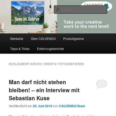
Zum
Zum
share creativity
primären
sekundären
Such
Inhalt
Inhalt
springen
springen
CALVENDO
Hauptmenü
Startseite
Über CALVENDO
Produktgalerie
Tipps & Tricks
Erfahrungsberichte
SCHLAGWORT-ARCHIV:
KREATIV FOTOGRAFIEREN
Man darf nicht stehen
bleiben! – ein Interview mit
Sebastian Kuse
Veröffentlicht am
29. Juni 2016
von
CALVENDO-Team