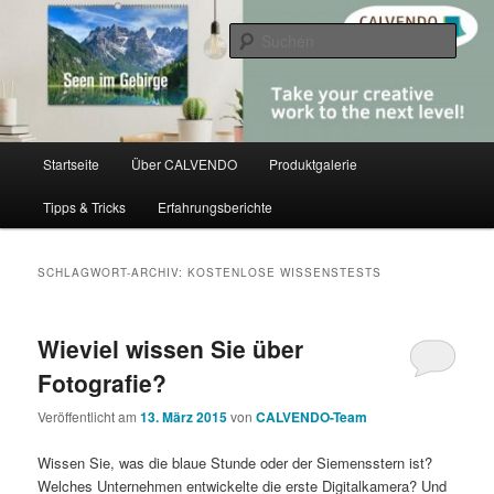
Zum
Zum
share creativity
primären
sekundären
Such
Inhalt
Inhalt
springen
springen
CALVENDO
Hauptmenü
Startseite
Über CALVENDO
Produktgalerie
Tipps & Tricks
Erfahrungsberichte
SCHLAGWORT-ARCHIV:
KOSTENLOSE WISSENSTESTS
Wieviel wissen Sie über
Fotografie?
Veröffentlicht am
13. März 2015
von
CALVENDO-Team
Wissen Sie, was die blaue Stunde oder der Siemensstern ist?
Welches Unternehmen entwickelte die erste Digitalkamera? Und