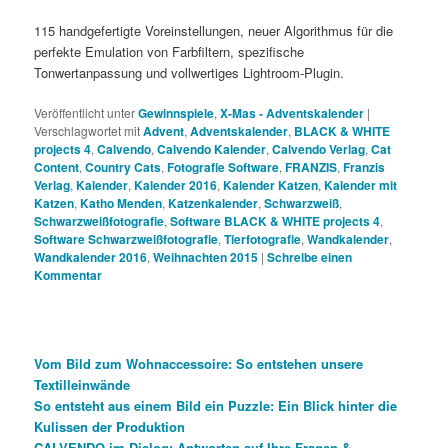
115 handgefertigte Voreinstellungen, neuer Algorithmus für die
perfekte Emulation von Farbfiltern, spezifische
Tonwertanpassung und vollwertiges Lightroom-Plugin.
Veröffentlicht unter
Gewinnspiele
,
X-Mas - Adventskalender
|
Verschlagwortet mit
Advent
,
Adventskalender
,
BLACK & WHITE
projects 4
,
Calvendo
,
Calvendo Kalender
,
Calvendo Verlag
,
Cat
Content
,
Country Cats
,
Fotografie Software
,
FRANZIS
,
Franzis
Verlag
,
Kalender
,
Kalender 2016
,
Kalender Katzen
,
Kalender mit
Katzen
,
Katho Menden
,
Katzenkalender
,
Schwarzweiß
,
Schwarzweißfotografie
,
Software BLACK & WHITE projects 4
,
Software Schwarzweißfotografie
,
Tierfotografie
,
Wandkalender
,
Wandkalender 2016
,
Weihnachten 2015
|
Schreibe einen
Kommentar
Vom Bild zum Wohnaccessoire: So entstehen unsere
Textilleinwände
So entsteht aus einem Bild ein Puzzle: Ein Blick hinter die
Kulissen der Produktion
CALVENDO im Dialog: Antworten auf Ihre Fragen &