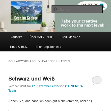
Zum
Zum
share creativity
primären
sekundären
Such
Inhalt
Inhalt
springen
springen
CALVENDO
Hauptmenü
Startseite
Über CALVENDO
Produktgalerie
Tipps & Tricks
Erfahrungsberichte
SCHLAGWORT-ARCHIV:
KALENDER KATZEN
Schwarz und Weiß
Veröffentlicht am
17. Dezember 2015
von
CALVENDO-
Team
Sehen Sie, das habe ich doch gut hinbekommen, oder? : )