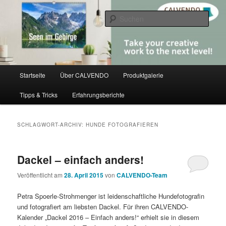
Zum
Zum
share creativity
primären
sekundären
Such
Inhalt
Inhalt
springen
springen
CALVENDO
Hauptmenü
Startseite
Über CALVENDO
Produktgalerie
Tipps & Tricks
Erfahrungsberichte
SCHLAGWORT-ARCHIV:
HUNDE FOTOGRAFIEREN
Dackel – einfach anders!
Veröffentlicht am
28. April 2015
von
CALVENDO-Team
Petra Spoerle-Strohmenger ist leidenschaftliche Hundefotografin
und fotografiert am liebsten Dackel. Für ihren CALVENDO-
Kalender „Dackel 2016 – Einfach anders!“ erhielt sie in diesem