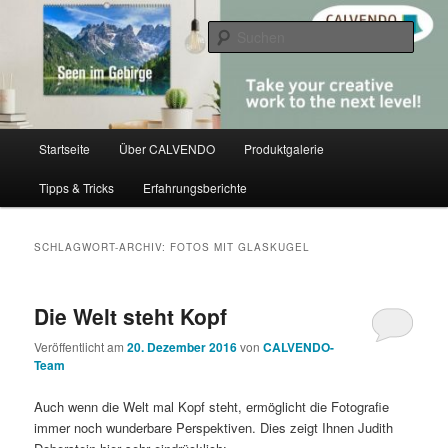
Zum
Zum
share creativity
primären
sekundären
Such
Inhalt
Inhalt
springen
springen
CALVENDO
Hauptmenü
Startseite
Über CALVENDO
Produktgalerie
Tipps & Tricks
Erfahrungsberichte
SCHLAGWORT-ARCHIV:
FOTOS MIT GLASKUGEL
Die Welt steht Kopf
Veröffentlicht am
20. Dezember 2016
von
CALVENDO-
Team
Auch wenn die Welt mal Kopf steht, ermöglicht die Fotografie
immer noch wunderbare Perspektiven. Dies zeigt Ihnen Judith