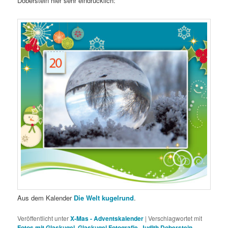
Doberstein hier sehr eindrücklich:
Aus dem Kalender
Die Welt kugelrund
.
Veröffentlicht unter
X-Mas - Adventskalender
|
Verschlagwortet mit
Fotos mit Glaskugel
,
Glaskugel Fotografie
,
Judith Doberstein
,