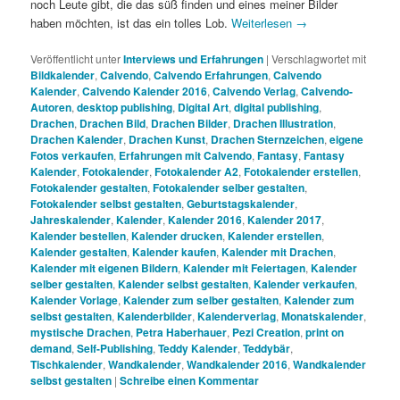
noch Leute gibt, die das süß finden und eines meiner Bilder
haben möchten, ist das ein tolles Lob.
Weiterlesen
→
Veröffentlicht unter
Interviews und Erfahrungen
|
Verschlagwortet mit
Bildkalender
,
Calvendo
,
Calvendo Erfahrungen
,
Calvendo
Kalender
,
Calvendo Kalender 2016
,
Calvendo Verlag
,
Calvendo-
Autoren
,
desktop publishing
,
Digital Art
,
digital publishing
,
Drachen
,
Drachen Bild
,
Drachen Bilder
,
Drachen Illustration
,
Drachen Kalender
,
Drachen Kunst
,
Drachen Sternzeichen
,
eigene
Fotos verkaufen
,
Erfahrungen mit Calvendo
,
Fantasy
,
Fantasy
Kalender
,
Fotokalender
,
Fotokalender A2
,
Fotokalender erstellen
,
Fotokalender gestalten
,
Fotokalender selber gestalten
,
Fotokalender selbst gestalten
,
Geburtstagskalender
,
Jahreskalender
,
Kalender
,
Kalender 2016
,
Kalender 2017
,
Kalender bestellen
,
Kalender drucken
,
Kalender erstellen
,
Kalender gestalten
,
Kalender kaufen
,
Kalender mit Drachen
,
Kalender mit eigenen Bildern
,
Kalender mit Feiertagen
,
Kalender
selber gestalten
,
Kalender selbst gestalten
,
Kalender verkaufen
,
Kalender Vorlage
,
Kalender zum selber gestalten
,
Kalender zum
selbst gestalten
,
Kalenderbilder
,
Kalenderverlag
,
Monatskalender
,
mystische Drachen
,
Petra Haberhauer
,
Pezi Creation
,
print on
demand
,
Self-Publishing
,
Teddy Kalender
,
Teddybär
,
Tischkalender
,
Wandkalender
,
Wandkalender 2016
,
Wandkalender
selbst gestalten
|
Schreibe einen Kommentar