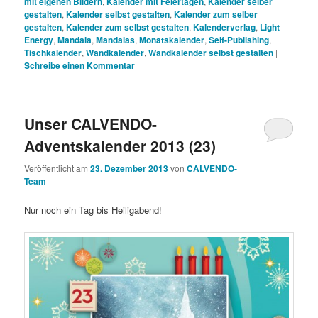
mit eigenen Bildern
,
Kalender mit Feiertagen
,
Kalender selber
gestalten
,
Kalender selbst gestalten
,
Kalender zum selber
gestalten
,
Kalender zum selbst gestalten
,
Kalenderverlag
,
Light
Energy
,
Mandala
,
Mandalas
,
Monatskalender
,
Self-Publishing
,
Tischkalender
,
Wandkalender
,
Wandkalender selbst gestalten
|
Schreibe einen Kommentar
Unser CALVENDO-
Adventskalender 2013 (23)
Veröffentlicht am
23. Dezember 2013
von
CALVENDO-
Team
Nur noch ein Tag bis Heiligabend!