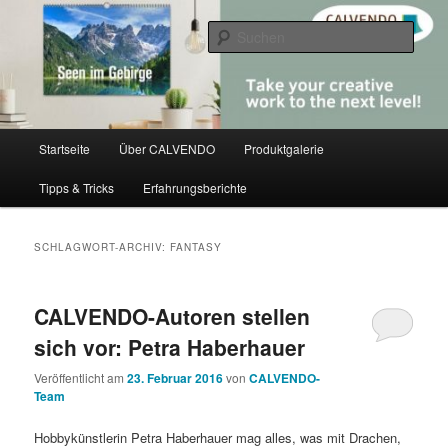
Zum
Zum
share creativity
primären
sekundären
Such
Inhalt
Inhalt
springen
springen
CALVENDO
Hauptmenü
Startseite
Über CALVENDO
Produktgalerie
Tipps & Tricks
Erfahrungsberichte
SCHLAGWORT-ARCHIV:
FANTASY
CALVENDO-Autoren stellen
sich vor: Petra Haberhauer
Veröffentlicht am
23. Februar 2016
von
CALVENDO-
Team
Hobbykünstlerin Petra Haberhauer mag alles, was mit Drachen,