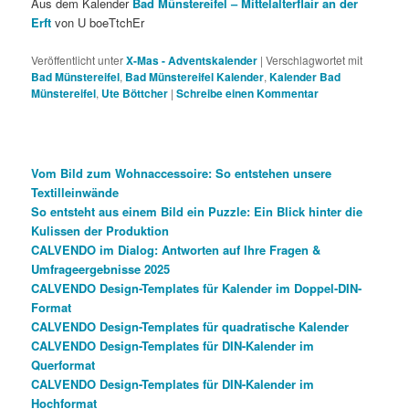
Aus dem Kalender
Bad Münstereifel – Mittelalterflair an der
Erft
von U boeTtchEr
Veröffentlicht unter
X-Mas - Adventskalender
|
Verschlagwortet mit
Bad Münstereifel
,
Bad Münstereifel Kalender
,
Kalender Bad
Münstereifel
,
Ute Böttcher
|
Schreibe einen Kommentar
Vom Bild zum Wohnaccessoire: So entstehen unsere
Textilleinwände
So entsteht aus einem Bild ein Puzzle: Ein Blick hinter die
Kulissen der Produktion
CALVENDO im Dialog: Antworten auf Ihre Fragen &
Umfrageergebnisse 2025
CALVENDO Design-Templates für Kalender im Doppel-DIN-
Format
CALVENDO Design-Templates für quadratische Kalender
CALVENDO Design-Templates für DIN-Kalender im
Querformat
CALVENDO Design-Templates für DIN-Kalender im
Hochformat