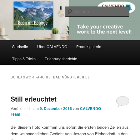
Zum
Zum
share creativity
primären
sekundären
Such
Inhalt
Inhalt
springen
springen
CALVENDO
Hauptmenü
Startseite
Über CALVENDO
Produktgalerie
Tipps & Tricks
Erfahrungsberichte
SCHLAGWORT-ARCHIV:
BAD MÜNSTEREIFEL
Still erleuchtet
Veröffentlicht am
9. Dezember 2016
von
CALVENDO-
Team
Bei diesem Foto kommen uns sofort die ersten beiden Zeilen aus
dem weihnachtlichen Gedicht von Joseph von Eichendorff in den