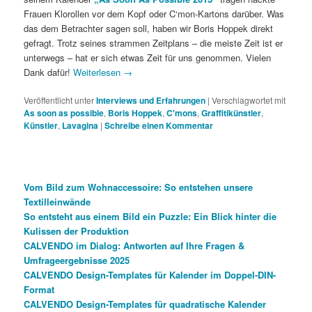
Frauen Klorollen vor dem Kopf oder C‘mon-Kartons darüber. Was
das dem Betrachter sagen soll, haben wir Boris Hoppek direkt
gefragt. Trotz seines strammen Zeitplans – die meiste Zeit ist er
unterwegs – hat er sich etwas Zeit für uns genommen. Vielen
Dank dafür!
Weiterlesen
→
Veröffentlicht unter
Interviews und Erfahrungen
|
Verschlagwortet mit
As soon as possible
,
Boris Hoppek
,
C'mons
,
Graffitikünstler
,
Künstler
,
Lavagina
|
Schreibe einen Kommentar
Vom Bild zum Wohnaccessoire: So entstehen unsere
Textilleinwände
So entsteht aus einem Bild ein Puzzle: Ein Blick hinter die
Kulissen der Produktion
CALVENDO im Dialog: Antworten auf Ihre Fragen &
Umfrageergebnisse 2025
CALVENDO Design-Templates für Kalender im Doppel-DIN-
Format
CALVENDO Design-Templates für quadratische Kalender